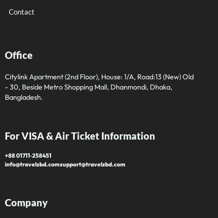
Contact
Office
Citylink Apartment (2nd Floor), House: 1/A, Road:13 (New) Old
- 30, Beside Metro Shopping Mall, Dhanmondi, Dhaka,
Bangladesh.
For VISA & Air Ticket Information
+88 01711‑258451
info@travelzbd.com
support@travelzbd.com
Company