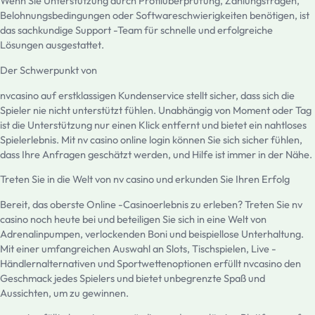
Wenn Sie Unterstützung durch Profilüberprüfung, Zahlungsfragen,
Belohnungsbedingungen oder Softwareschwierigkeiten benötigen, ist
das sachkundige Support -Team für schnelle und erfolgreiche
Lösungen ausgestattet.
Der Schwerpunkt von
nvcasino auf erstklassigen Kundenservice stellt sicher, dass sich die
Spieler nie nicht unterstützt fühlen. Unabhängig von Moment oder Tag
ist die Unterstützung nur einen Klick entfernt und bietet ein nahtloses
Spielerlebnis. Mit nv casino online login können Sie sich sicher fühlen,
dass Ihre Anfragen geschätzt werden, und Hilfe ist immer in der Nähe.
Treten Sie in die Welt von nv casino und erkunden Sie Ihren Erfolg
Bereit, das oberste Online -Casinoerlebnis zu erleben? Treten Sie nv
casino noch heute bei und beteiligen Sie sich in eine Welt von
Adrenalinpumpen, verlockenden Boni und beispiellose Unterhaltung.
Mit einer umfangreichen Auswahl an Slots, Tischspielen, Live -
Händlernalternativen und Sportwettenoptionen erfüllt nvcasino den
Geschmack jedes Spielers und bietet unbegrenzte Spaß und
Aussichten, um zu gewinnen.