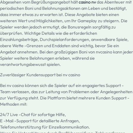
Abgesehen vom Begrüßungsangebot hält
casino nv
das Abenteuer mit
periodischen Boni und Belohnungsaktionen am Leben und bestätigt,
dass immer etwas zu erwarten ist. Diese Angebote bieten einen
weiteren Wert und Möglichkeiten, um Ihr Gameplay zu steigern. Die
Spieler werden jedoch ermutigt, die Bonusregeln sorgfältig zu
überprüfen. Wichtige Details wie die erforderlichen
Einzahlungsbeträge, Durchspielanforderungen, anwendbare Spiele,
obere Wette -Grenzen und Enddaten sind wichtig, bevor Sie ein
Angebot annehmen. Bei den großzügigen Boni von nvcasino kann jeder
Spieler weitere Belohnungen erleben, während sie
verantwortungsbewusst spielen.
Zuverlässiger Kundensupport bei nv casino
Bei nv casino können sich die Spieler auf ein engagiertes Support -
Team verlassen, das zur Leitung von Problemen oder Angelegenheiten
zur Verfügung steht. Die Plattform bietet mehrere Kunden Support -
Methoden mit:
24/7 Live -Chat für sofortige Hilfe,
E -Mail -Support für detaillierte Anfragen,
Telefonunterstützung für Einzelkommunikation.