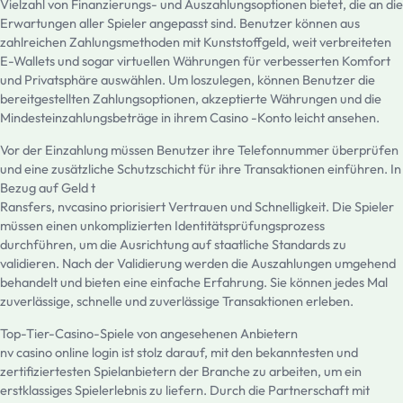
Vielzahl von Finanzierungs- und Auszahlungsoptionen bietet, die an die
Erwartungen aller Spieler angepasst sind. Benutzer können aus
zahlreichen Zahlungsmethoden mit Kunststoffgeld, weit verbreiteten
E-Wallets und sogar virtuellen Währungen für verbesserten Komfort
und Privatsphäre auswählen. Um loszulegen, können Benutzer die
bereitgestellten Zahlungsoptionen, akzeptierte Währungen und die
Mindesteinzahlungsbeträge in ihrem Casino -Konto leicht ansehen.
Vor der Einzahlung müssen Benutzer ihre Telefonnummer überprüfen
und eine zusätzliche Schutzschicht für ihre Transaktionen einführen. In
Bezug auf Geld t
Ransfers, nvcasino priorisiert Vertrauen und Schnelligkeit. Die Spieler
müssen einen unkomplizierten Identitätsprüfungsprozess
durchführen, um die Ausrichtung auf staatliche Standards zu
validieren. Nach der Validierung werden die Auszahlungen umgehend
behandelt und bieten eine einfache Erfahrung. Sie können jedes Mal
zuverlässige, schnelle und zuverlässige Transaktionen erleben.
Top-Tier-Casino-Spiele von angesehenen Anbietern
nv casino online login ist stolz darauf, mit den bekanntesten und
zertifiziertesten Spielanbietern der Branche zu arbeiten, um ein
erstklassiges Spielerlebnis zu liefern. Durch die Partnerschaft mit