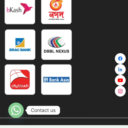
Contact us