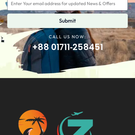
Submit
CALL US NOW:
+88 01711‑258451