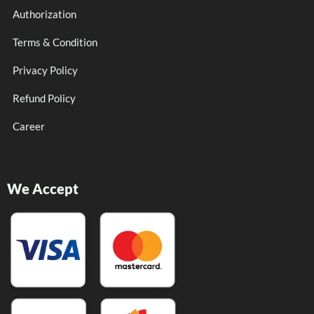
Authorization
Terms & Condition
Privacy Policy
Refund Policy
Career
We Accept