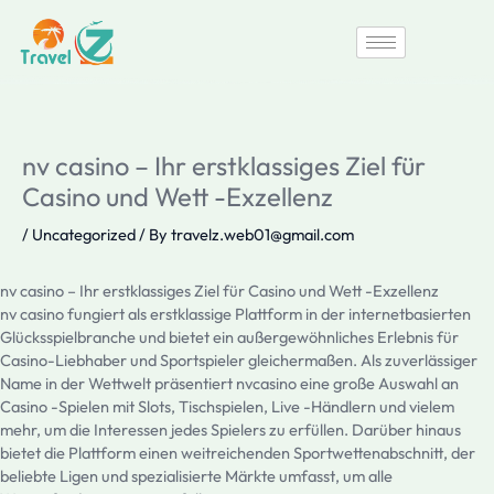
Skip
to
content
nv casino – Ihr erstklassiges Ziel für
Casino und Wett -Exzellenz
/
Uncategorized
/ By
travelz.web01@gmail.com
nv casino – Ihr erstklassiges Ziel für Casino und Wett -Exzellenz
nv casino fungiert als erstklassige Plattform in der internetbasierten
Glücksspielbranche und bietet ein außergewöhnliches Erlebnis für
Casino-Liebhaber und Sportspieler gleichermaßen. Als zuverlässiger
Name in der Wettwelt präsentiert nvcasino eine große Auswahl an
Casino -Spielen mit Slots, Tischspielen, Live -Händlern und vielem
mehr, um die Interessen jedes Spielers zu erfüllen. Darüber hinaus
bietet die Plattform einen weitreichenden Sportwettenabschnitt, der
beliebte Ligen und spezialisierte Märkte umfasst, um alle