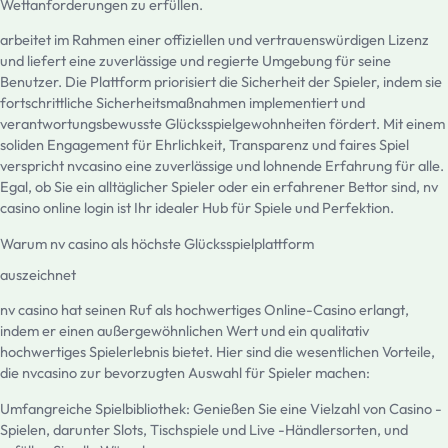
Wettanforderungen zu erfüllen.
arbeitet im Rahmen einer offiziellen und vertrauenswürdigen Lizenz
und liefert eine zuverlässige und regierte Umgebung für seine
Benutzer. Die Plattform priorisiert die Sicherheit der Spieler, indem sie
fortschrittliche Sicherheitsmaßnahmen implementiert und
verantwortungsbewusste Glücksspielgewohnheiten fördert. Mit einem
soliden Engagement für Ehrlichkeit, Transparenz und faires Spiel
verspricht nvcasino eine zuverlässige und lohnende Erfahrung für alle.
Egal, ob Sie ein alltäglicher Spieler oder ein erfahrener Bettor sind, nv
casino online login ist Ihr idealer Hub für Spiele und Perfektion.
Warum nv casino als höchste Glücksspielplattform
auszeichnet
nv casino hat seinen Ruf als hochwertiges Online-Casino erlangt,
indem er einen außergewöhnlichen Wert und ein qualitativ
hochwertiges Spielerlebnis bietet. Hier sind die wesentlichen Vorteile,
die nvcasino zur bevorzugten Auswahl für Spieler machen:
Umfangreiche Spielbibliothek: Genießen Sie eine Vielzahl von Casino -
Spielen, darunter Slots, Tischspiele und Live -Händlersorten, und