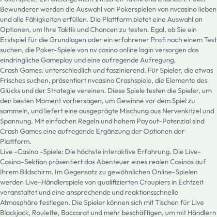
Bewunderer werden die Auswahl von Pokerspielen von nvcasino lieben
und alle Fähigkeiten erfüllen. Die Plattform bietet eine Auswahl an
Optionen, um Ihre Taktik und Chancen zu testen. Egal, ob Sie ein
Erstspiel für die Grundlagen oder ein erfahrener Profi nach einem Test
suchen, die Poker-Spiele von nv casino online login versorgen das
eindringliche Gameplay und eine aufregende Aufregung.
Crash Games: unterschiedlich und faszinierend. Für Spieler, die etwas
Frisches suchen, präsentiert nvcasino Crashspiele, die Elemente des
Glücks und der Strategie vereinen. Diese Spiele testen die Spieler, um
den besten Moment vorhersagen, um Gewinne vor dem Spiel zu
sammeln, und liefert eine ausgeprägte Mischung aus Nervenkitzel und
Spannung. Mit einfachen Regeln und hohem Payout-Potenzial sind
Crash Games eine aufregende Ergänzung der Optionen der
Plattform.
Live -Casino -Spiele: Die höchste interaktive Erfahrung. Die Live-
Casino-Sektion präsentiert das Abenteuer eines realen Casinos auf
Ihrem Bildschirm. Im Gegensatz zu gewöhnlichen Online-Spielen
werden Live-Händlerspiele von qualifizierten Croupiers in Echtzeit
veranstaltet und eine ansprechende und reaktionsschnelle
Atmosphäre festlegen. Die Spieler können sich mit Tischen für Live
Blackjack, Roulette, Baccarat und mehr beschäftigen, um mit Händlern