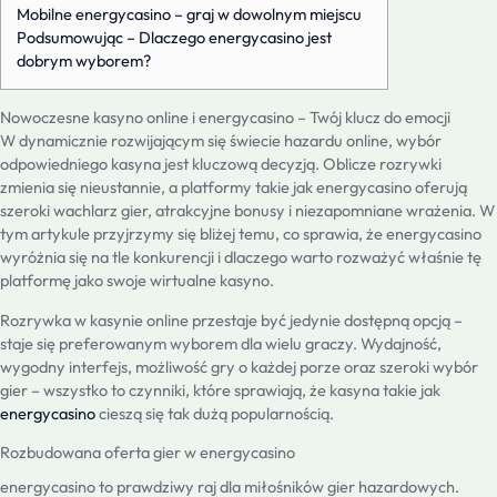
Mobilne energycasino – graj w dowolnym miejscu
Podsumowując – Dlaczego energycasino jest
dobrym wyborem?
Nowoczesne kasyno online i energycasino – Twój klucz do emocji
W dynamicznie rozwijającym się świecie hazardu online, wybór
odpowiedniego kasyna jest kluczową decyzją. Oblicze rozrywki
zmienia się nieustannie, a platformy takie jak energycasino oferują
szeroki wachlarz gier, atrakcyjne bonusy i niezapomniane wrażenia. W
tym artykule przyjrzymy się bliżej temu, co sprawia, że energycasino
wyróżnia się na tle konkurencji i dlaczego warto rozważyć właśnie tę
platformę jako swoje wirtualne kasyno.
Rozrywka w kasynie online przestaje być jedynie dostępną opcją –
staje się preferowanym wyborem dla wielu graczy. Wydajność,
wygodny interfejs, możliwość gry o każdej porze oraz szeroki wybór
gier – wszystko to czynniki, które sprawiają, że kasyna takie jak
energycasino
cieszą się tak dużą popularnością.
Rozbudowana oferta gier w energycasino
energycasino to prawdziwy raj dla miłośników gier hazardowych.