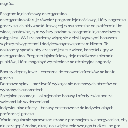
nagród.
Program lojalnościowy energycasino
energycasino oferuje również program lojalnościowy, który nagradza
graczy za ich aktywność. Im więcej czasu spędzisz na platformie i im
więcej postawisz, tym wyższy poziom w programie lojalnościowym
osiągniesz. Wyższe poziomy wiążą się z ekskluzywnymi bonusami,
szybszymi wypłatami i dedykowanym wsparciem klienta. To
doskonały sposób, aby czerpać jeszcze więcej korzyści z gry w
energycasino. Program lojalnościowy daje możliwość zbierania
punktów, które mogą być wymieniane na atrakcyjne nagrody.
Bonusy depozytowe – coroczne doładowania środków na konto
gracza.
Darmowe spiny – możliwość wykręcenia darmowych obrotów na
wybranych automatach.
Specjalne promocje – okazjonalne bonusy i oferty związane ze
świętami lub wydarzeniami
Indywidualne oferty – bonusy dostosowane do indywidualnych
preferencji gracza.
Warto regularnie sprawdzać stronę z promocjami w energycasino, aby
nie przegapić żadnej okazji do zwiększenia swojego budżetu na grę.