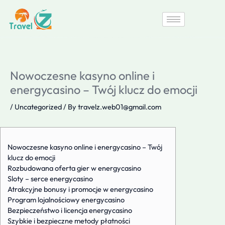
Skip
to
content
Nowoczesne kasyno online i
energycasino – Twój klucz do emocji
/
Uncategorized
/ By
travelz.web01@gmail.com
Nowoczesne kasyno online i energycasino – Twój
klucz do emocji
Rozbudowana oferta gier w energycasino
Sloty – serce energycasino
Atrakcyjne bonusy i promocje w energycasino
Program lojalnościowy energycasino
Bezpieczeństwo i licencja energycasino
Szybkie i bezpieczne metody płatności