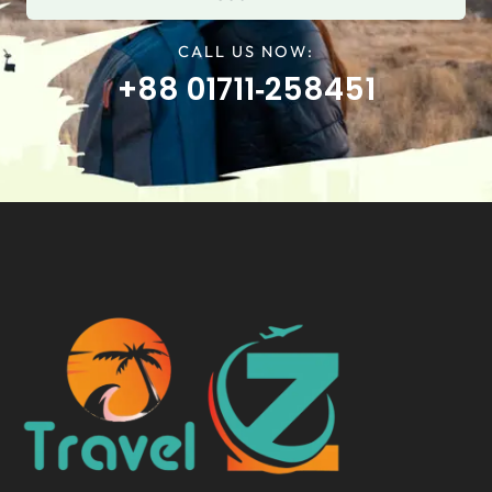
CALL US NOW:
+88 01711‑258451