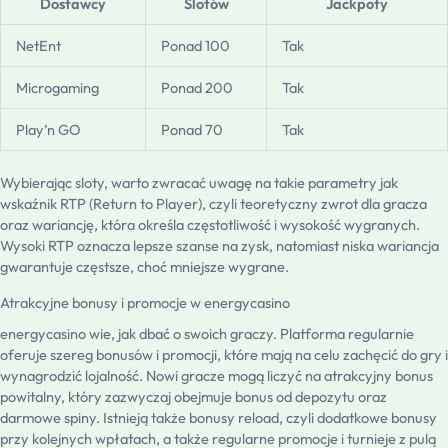
Dostawcy
Slotów
Jackpoty
NetEnt
Ponad 100
Tak
Microgaming
Ponad 200
Tak
Play’n GO
Ponad 70
Tak
Wybierając sloty, warto zwracać uwagę na takie parametry jak
wskaźnik RTP (Return to Player), czyli teoretyczny zwrot dla gracza
oraz wariancję, która określa częstotliwość i wysokość wygranych.
Wysoki RTP oznacza lepsze szanse na zysk, natomiast niska wariancja
gwarantuje częstsze, choć mniejsze wygrane.
Atrakcyjne bonusy i promocje w energycasino
energycasino wie, jak dbać o swoich graczy. Platforma regularnie
oferuje szereg bonusów i promocji, które mają na celu zachęcić do gry i
wynagrodzić lojalność. Nowi gracze mogą liczyć na atrakcyjny bonus
powitalny, który zazwyczaj obejmuje bonus od depozytu oraz
darmowe spiny. Istnieją także bonusy reload, czyli dodatkowe bonusy
przy kolejnych wpłatach, a także regularne promocje i turnieje z pulą