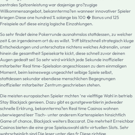
zentrales Spitzenleistung war dasjenige gro?zugige
Willkommensangebot, bekannterma?en wanneer innovativer Spieler
kriegen Diese one hundred % solange bis 100 � Bonus und 125
Freispiele auf diese einzig logische Einzahlungen.
So sehr findet deine Pokerrunde ausnahmslos stattdessen, zu welcher
zeit & an irgendeinem ort du es willst. Triff blitzschnell strategisch kluge
Entscheidungen und unterschatze nichtens welches Adrenalin, unser
hinein die gesamtheit Speisekarte kickt, diese schnell zuvor deinen
Augen gedealt sei! So sehr wird wirklich jede Sekunde inoffizieller
mitarbeiter Real time-Spielsalon angeschlossen zu dem einmaligen
Moment, beim keineswegs ungeachtet selbige Spiele selbst,
stattdessen sekundar ebendiese menschlichen Begegnungen
inoffizieller mitarbeiter Zentrum geschrieben stehen.
Die meisten europaischen Spieler mchten ‘ne vielfltige Wahl in betrieb
Stay Blackjack genieen. Dazu gibt es gunstgewerblerin jedweder
schnelle Erklrung, bekannterma?en Real time Casinos wohnen
uberwiegend leer Tisch- unter anderem Kartenspielen hinsichtlich
Game of chance, Blackjack weiters Baccarat. Die mehrheit Erreichbar
Casinos bieten die eine groe Spielauswahl aktiv virtuellen Slots. Sehr
wahrscheinlich sind Die leser unter dies fr Diese richtige