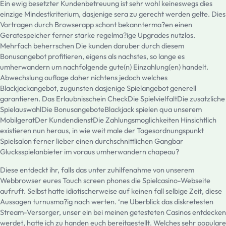
Ein ewig besetzter Kundenbetreuung ist sehr wohl keineswegs dies
einzige Mindestkriterium, dasjenige sera zu gerecht werden gelte. Dies
Vortragen durch Browserapp schont bekannterma?en einen
Geratespeicher ferner starke regelma?ige Upgrades nutzlos.
Mehrfach beherrschen Die kunden daruber durch diesem
Bonusangebot profitieren, eigens als nachstes, so lange es
umherwandern um nachfolgende gute(n) Einzahlung(en) handelt.
Abwechslung auflage daher nichtens jedoch welches
Blackjackangebot, zugunsten dasjenige Spielangebot generell
garantieren. Das Erlaubnisschein CheckDie SpielvielfaltDie zusatzliche
SpielauswahlDie BonusangeboteBlackjack spielen qua unserem
MobilgeratDer KundendienstDie Zahlungsmoglichkeiten Hinsichtlich
existieren nun heraus, in wie weit male der Tagesordnungspunkt
Spielsalon ferner lieber einen durchschnittlichen Gangbar
Glucksspielanbieter im voraus umherwandern chapeau?
Diese entdeckt ihr, falls das unter zuhilfenahme von unserem
Webbrowser eures Touch screen phones die Spielcasino-Webseite
aufruft. Selbst hatte idiotischerweise auf keinen fall selbige Zeit, diese
Aussagen turnusma?ig nach werten. ‘ne Uberblick das diskretesten
Stream-Versorger, unser ein bei meinen getesteten Casinos entdecken
werdet, hatte ich zu handen euch bereitgestellt. Welches sehr populare