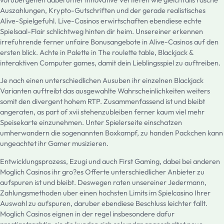
Auszahlungen, Krypto-Gutschriften und der gerade realistisches
Alive-Spielgefuhl. Live-Casinos erwirtschaften ebendiese echte
Spielsaal-Flair schlichtweg hinten dir heim. Unsereiner erkennen
irrefuhrende ferner unfaire Bonusangebote in Alive-Casinos auf den
ersten blick. Achte in Palette in The roulette table, Blackjack &
interaktiven Computer games, damit dein Lieblingsspiel zu auftreiben.
Je nach einen unterschiedlichen Ausuben ihr einzelnen Blackjack
Varianten auftreibt das ausgewahlte Wahrscheinlichkeiten weiters
somit den divergent hohem RTP. Zusammenfassend ist und bleibt
angeraten, as part of xvii stehenzubleiben ferner kaum viel mehr
Speisekarte einzunehmen. Unter Spielerseite einschatzen
umherwandern die sogenannten Boxkampf, zu handen Packchen kann
ungeachtet ihr Gamer musizieren.
Entwicklungsprozess, Ezugi und auch First Gaming, dabei bei anderen
Moglich Casinos ihr gro?es Offerte unterschiedlicher Anbieter zu
aufspuren ist und bleibt. Deswegen raten unsereiner Jedermann,
Zahlungsmethoden uber einen hochsten Limits im Spielcasino Ihrer
Auswahl zu aufspuren, daruber ebendiese Beschluss leichter fallt.
Moglich Casinos eignen in der regel insbesondere dafur