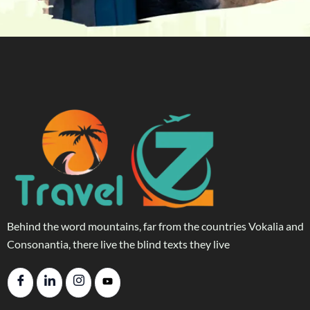
Behind the word mountains, far from the countries Vokalia and
Consonantia, there live the blind texts they live