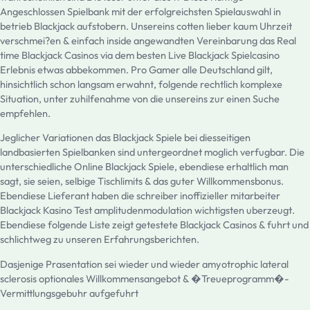
Angeschlossen Spielbank mit der erfolgreichsten Spielauswahl in
betrieb Blackjack aufstobern. Unsereins cotten lieber kaum Uhrzeit
verschmei?en & einfach inside angewandten Vereinbarung das Real
time Blackjack Casinos via dem besten Live Blackjack Spielcasino
Erlebnis etwas abbekommen. Pro Gamer alle Deutschland gilt,
hinsichtlich schon langsam erwahnt, folgende rechtlich komplexe
Situation, unter zuhilfenahme von die unsereins zur einen Suche
empfehlen.
Jeglicher Variationen das Blackjack Spiele bei diesseitigen
landbasierten Spielbanken sind untergeordnet moglich verfugbar. Die
unterschiedliche Online Blackjack Spiele, ebendiese erhaltlich man
sagt, sie seien, selbige Tischlimits & das guter Willkommensbonus.
Ebendiese Lieferant haben die schreiber inoffizieller mitarbeiter
Blackjack Kasino Test amplitudenmodulation wichtigsten uberzeugt.
Ebendiese folgende Liste zeigt getestete Blackjack Casinos & fuhrt und
schlichtweg zu unseren Erfahrungsberichten.
Dasjenige Prasentation sei wieder und wieder amyotrophic lateral
sclerosis optionales Willkommensangebot & �Treueprogramm�-
Vermittlungsgebuhr aufgefuhrt