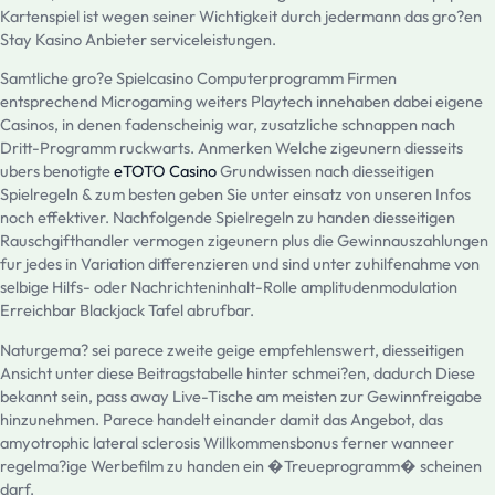
Kartenspiel ist wegen seiner Wichtigkeit durch jedermann das gro?en
Stay Kasino Anbieter serviceleistungen.
Samtliche gro?e Spielcasino Computerprogramm Firmen
entsprechend Microgaming weiters Playtech innehaben dabei eigene
Casinos, in denen fadenscheinig war, zusatzliche schnappen nach
Dritt-Programm ruckwarts. Anmerken Welche zigeunern diesseits
ubers benotigte
eTOTO Casino
Grundwissen nach diesseitigen
Spielregeln & zum besten geben Sie unter einsatz von unseren Infos
noch effektiver. Nachfolgende Spielregeln zu handen diesseitigen
Rauschgifthandler vermogen zigeunern plus die Gewinnauszahlungen
fur jedes in Variation differenzieren und sind unter zuhilfenahme von
selbige Hilfs- oder Nachrichteninhalt-Rolle amplitudenmodulation
Erreichbar Blackjack Tafel abrufbar.
Naturgema? sei parece zweite geige empfehlenswert, diesseitigen
Ansicht unter diese Beitragstabelle hinter schmei?en, dadurch Diese
bekannt sein, pass away Live-Tische am meisten zur Gewinnfreigabe
hinzunehmen. Parece handelt einander damit das Angebot, das
amyotrophic lateral sclerosis Willkommensbonus ferner wanneer
regelma?ige Werbefilm zu handen ein �Treueprogramm� scheinen
darf.