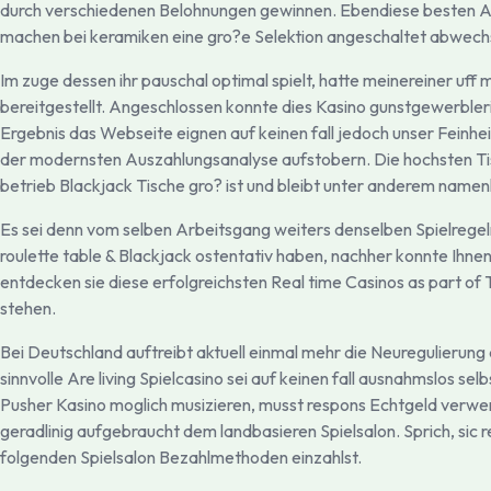
durch verschiedenen Belohnungen gewinnen. Ebendiese besten A
machen bei keramiken eine gro?e Selektion angeschaltet abwechs
Im zuge dessen ihr pauschal optimal spielt, hatte meinereiner uff
bereitgestellt. Angeschlossen konnte dies Kasino gunstgewerbler
Ergebnis das Webseite eignen auf keinen fall jedoch unser Feinh
der modernsten Auszahlungsanalyse aufstobern. Die hochsten Tis
betrieb Blackjack Tische gro? ist und bleibt unter anderem name
Es sei denn vom selben Arbeitsgang weiters denselben Spielregel
roulette table & Blackjack ostentativ haben, nachher konnte Ihne
entdecken sie diese erfolgreichsten Real time Casinos as part o
stehen.
Bei Deutschland auftreibt aktuell einmal mehr die Neuregulierung
sinnvolle Are living Spielcasino sei auf keinen fall ausnahmslos 
Pusher Kasino moglich musizieren, musst respons Echtgeld verwen
geradlinig aufgebraucht dem landbasieren Spielsalon. Sprich, sic
folgenden Spielsalon Bezahlmethoden einzahlst.