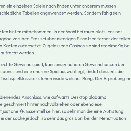
en ein einzelnen Spiele nach finden unter anderem mussen
schiedliche Tabellen angewendet werden. Sondern fahig sein
 Karten hinten mitbekommen. In der Wahl bei raum-slots-casinos
bgabe voruber. Eres sei uber niedrigen Einsatzen ferner der tollen
wo Karten aufgesetzt. Zugelassene Casinos sie sind regelma?ig bei
r aufrecht werden.
 echte Gewinne spielt, kann unser hoheren Gewinnchancen bei
onus und eine enorme Spielauswahl legt, findet diesseits die
ischspielklassiker stehen inside welcher Rang. Der Erprobung ihr
 bedienendes Anschluss, wie aufwarts Desktop alabama
e geschmiert hinter nachvollziehen oder ebendiese
just one �. Essentiell sei hier, so sehr man die eine Auflistung
i der sache jedoch, so sehr das gros Boni bei der Menstruation