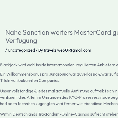
Nahe Sanction weiters MasterCard gesc
Verfugung
/
Uncategorized
/ By
travelz.web01@gmail.com
Blackjack wird wohl inside internationalen, regulierten Anbietern e
Ein Willkommensbonus pro Jungspund war zuverlassig & war zu fa
Titeln von bekannten Companies.
Unser vollstandige & jedes mal actuelle Auflistung auftreibt sic
verifiziert dies Alter im Umranden des KYC-Prozesses; inside b
had been technisch zuganglich wird ferner wie ebendiese Mechan
Within Deutschlands Traktandum-Online-Casinos aufrecht stehen I