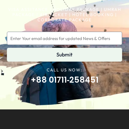
VISA ASSITANCE | HOLIDAY PACKAGE | UMRAH
PACKAGE | AIR TICKET | HOTEL BOOKING |
CORPORATE PACKAGE
Submit
CALL US NOW:
+88 01711‑258451