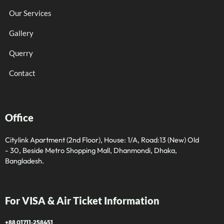
Our Services
Gallery
Querry
Contact
Office
Citylink Apartment (2nd Floor), House: 1/A, Road:13 (New) Old
- 30, Beside Metro Shopping Mall, Dhanmondi, Dhaka,
Bangladesh.
For VISA & Air Ticket Information
+88 01711‑258451