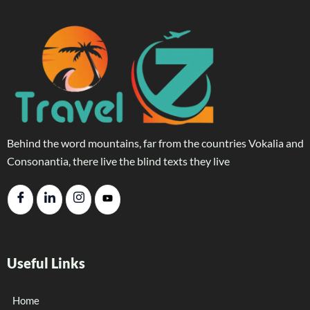
Behind the word mountains, far from the countries Vokalia and
Consonantia, there live the blind texts they live
Useful Links
Home