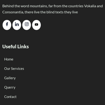
Behind the word mountains, far from the countries Vokalia and
Consonantia, there live the blind texts they live
Useful Links
Home
Our Services
Gallery
Querry
Contact