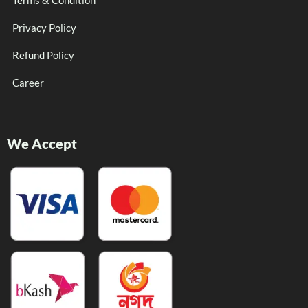
Terms & Condition
Privacy Policy
Refund Policy
Career
We Accept