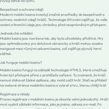
zvyšují šance na výhru.
Bezpečnost a ochrana údajů
Moderní mobilní kasina investují značné prostředky do bezpečnosti a
ochrany osobních údajů hráčů. Technologie šifrování zajišťuje, že vaše
osobní a finanční údaje jsou chráněny před neoprávněným přístupem.
Jednoduché ovládání
Mobilní kasina jsou navržena tak, aby byla uživatelsky přívětivá. Hry
jsou optimalizovány pro dotykové obrazovky a hráči mohou snadno
navigovat mezi různými sekcemi kasina, což zajišťuje plynulý herní
zážitek.
Jak funguje mobilní kasino?
Mobilní kasina fungují na základě technologie HTML5, která umožňuje
hrám být přístupné přímo z prohlížeče zařízení. To znamená, že hráči
nemusí stahovat žádné aplikace, aby mohli začít hrát. Stačí se přihlásit
na webové stránce mobilního kasina a vybrat si hru, kterou chtějí hrát.
Registrace a vklady
Proces registrace v mobilním kasinu je obvykle velmi jednoduchý. Hráči
musí vyplnit základní informace, jako je jméno, adresa a e-mail. Po