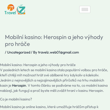
Skip
to
content
Mobilní kasino: Herospin a jeho výhody
pro hráče
/
Uncategorized
/ By
travelz.web01@gmail.com
Mobilní kasino: Herospin a jeho výhody pro hráče
V posledních letech se mobilní kasina stala populární volbou pro hráče,
kteří chtějí mít možnost hrát své oblíbené hry kdykoliv a kdekoliv.
Jedním z nejnovějších a nejzajímavějších přírůstků na trhu mobilních
kasin je
Herospin
. V tomto článku se podíváme na to, co mobilní kasina
nabízejí, jak fungují a proč byste měli zvážit hraní v kasinu Herospin.
Co je mobilní kasino?
Mobilní kasino je online kasino, které umožňuje hráčům přístup k