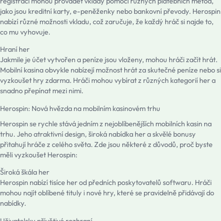
registraci mohou provádět vklady pomocí různých platebních metod,
jako jsou kreditní karty, e-peněženky nebo bankovní převody. Herospin
nabízí různé možnosti vkladu, což zaručuje, že každý hráč si najde to,
co mu vyhovuje.
Hraní her
Jakmile je účet vytvořen a peníze jsou vloženy, mohou hráči začít hrát.
Mobilní kasina obvykle nabízejí možnost hrát za skutečné peníze nebo si
vyzkoušet hry zdarma. Hráči mohou vybírat z různých kategorií her a
snadno přepínat mezi nimi.
Herospin: Nová hvězda na mobilním kasinovém trhu
Herospin se rychle stává jedním z nejoblíbenějších mobilních kasin na
trhu. Jeho atraktivní design, široká nabídka her a skvělé bonusy
přitahují hráče z celého světa. Zde jsou některé z důvodů, proč byste
měli vyzkoušet Herospin:
Široká škála her
Herospin nabízí tisíce her od předních poskytovatelů softwaru. Hráči
mohou najít oblíbené tituly i nové hry, které se pravidelně přidávají do
nabídky.
Uživatelsky přívětivé rozhraní