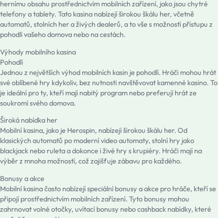
hernímu obsahu prostřednictvím mobilních zařízení, jako jsou chytré
telefony a tablety. Tato kasina nabízejí širokou škálu her, včetně
automatů, stolních her a živých dealerů, a to vše s možností přístupu z
pohodlí vašeho domova nebo na cestách.
Výhody mobilního kasina
Pohodlí
Jednou z největších výhod mobilních kasin je pohodlí. Hráči mohou hrát
své oblíbené hry kdykoliv, bez nutnosti navštěvovat kamenné kasino. To
je ideální pro ty, kteří mají nabitý program nebo preferují hrát ze
soukromí svého domova.
Široká nabídka her
Mobilní kasina, jako je Herospin, nabízejí širokou škálu her. Od
klasických automatů po moderní video automaty, stolní hry jako
blackjack nebo ruleta a dokonce i živé hry s krupiéry. Hráči mají na
výběr z mnoha možností, což zajišťuje zábavu pro každého.
Bonusy a akce
Mobilní kasina často nabízejí speciální bonusy a akce pro hráče, kteří se
připojí prostřednictvím mobilních zařízení. Tyto bonusy mohou
zahrnovat volné otočky, uvítací bonusy nebo cashback nabídky, které