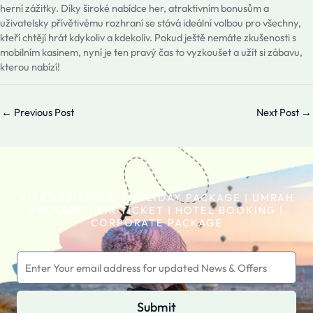
herní zážitky. Díky široké nabídce her, atraktivním bonusům a
uživatelsky přívětivému rozhraní se stává ideální volbou pro všechny,
kteří chtějí hrát kdykoliv a kdekoliv. Pokud ještě nemáte zkušenosti s
mobilním kasinem, nyní je ten pravý čas to vyzkoušet a užít si zábavu,
kterou nabízí!
←
Previous Post
Next Post
→
VISA ASSITANCE | HOLIDAY PACKAGE | UMRAH
PACKAGE | AIR TICKET | HOTEL BOOKING |
CORPORATE PACKAGE
Submit