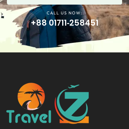
CALL US NOW:
+88 01711‑258451