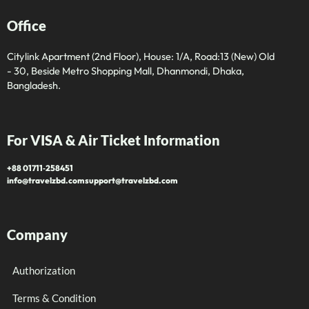
Office
Citylink Apartment (2nd Floor), House: 1/A, Road:13 (New) Old
- 30, Beside Metro Shopping Mall, Dhanmondi, Dhaka,
Bangladesh.
For VISA & Air Ticket Information
+88 01711‑258451
info@travelzbd.com
support@travelzbd.com
Company
Authorization
Terms & Condition