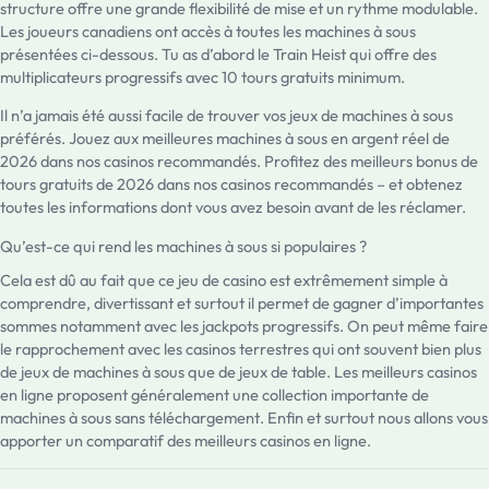
structure offre une grande flexibilité de mise et un rythme modulable.
Les joueurs canadiens ont accès à toutes les machines à sous
présentées ci-dessous. Tu as d’abord le Train Heist qui offre des
multiplicateurs progressifs avec 10 tours gratuits minimum.
Il n’a jamais été aussi facile de trouver vos jeux de machines à sous
préférés. Jouez aux meilleures machines à sous en argent réel de
2026 dans nos casinos recommandés. Profitez des meilleurs bonus de
tours gratuits de 2026 dans nos casinos recommandés – et obtenez
toutes les informations dont vous avez besoin avant de les réclamer.
Qu’est-ce qui rend les machines à sous si populaires ?
Cela est dû au fait que ce jeu de casino est extrêmement simple à
comprendre, divertissant et surtout il permet de gagner d’importantes
sommes notamment avec les jackpots progressifs. On peut même faire
le rapprochement avec les casinos terrestres qui ont souvent bien plus
de jeux de machines à sous que de jeux de table. Les meilleurs casinos
en ligne proposent généralement une collection importante de
machines à sous sans téléchargement. Enfin et surtout nous allons vous
apporter un comparatif des meilleurs casinos en ligne.