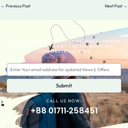
←
Previous Post
Next Post
→
VISA ASSITANCE | HOLIDAY PACKAGE | UMRAH
PACKAGE | AIR TICKET | HOTEL BOOKING |
CORPORATE PACKAGE
Submit
CALL US NOW:
+88 01711‑258451