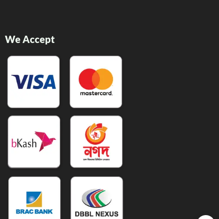
We Accept