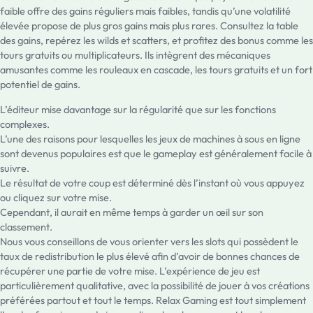
faible offre des gains réguliers mais faibles, tandis qu’une volatilité
élevée propose de plus gros gains mais plus rares. Consultez la table
des gains, repérez les wilds et scatters, et profitez des bonus comme les
tours gratuits ou multiplicateurs. Ils intègrent des mécaniques
amusantes comme les rouleaux en cascade, les tours gratuits et un fort
potentiel de gains.
L’éditeur mise davantage sur la régularité que sur les fonctions
complexes.
L’une des raisons pour lesquelles les jeux de machines à sous en ligne
sont devenus populaires est que le gameplay est généralement facile à
suivre.
Le résultat de votre coup est déterminé dès l’instant où vous appuyez
ou cliquez sur votre mise.
Cependant, il aurait en même temps à garder un œil sur son
classement.
Nous vous conseillons de vous orienter vers les slots qui possèdent le
taux de redistribution le plus élevé afin d’avoir de bonnes chances de
récupérer une partie de votre mise. L’expérience de jeu est
particulièrement qualitative, avec la possibilité de jouer à vos créations
préférées partout et tout le temps. Relax Gaming est tout simplement