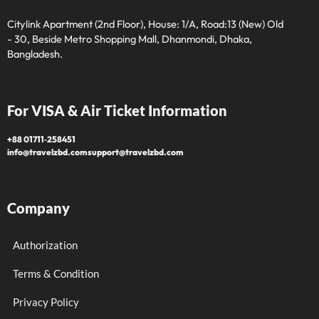
Citylink Apartment (2nd Floor), House: 1/A, Road:13 (New) Old
- 30, Beside Metro Shopping Mall, Dhanmondi, Dhaka,
Bangladesh.
For VISA & Air Ticket Information
+88 01711‑258451
info@travelzbd.com
support@travelzbd.com
Company
Authorization
Terms & Condition
Privacy Policy