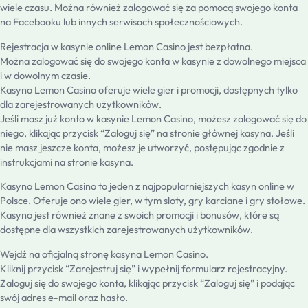
wiele czasu. Można również zalogować się za pomocą swojego konta
na Facebooku lub innych serwisach społecznościowych.
Rejestracja w kasynie online Lemon Casino jest bezpłatna.
Można zalogować się do swojego konta w kasynie z dowolnego miejsca
i w dowolnym czasie.
Kasyno Lemon Casino oferuje wiele gier i promocji, dostępnych tylko
dla zarejestrowanych użytkowników.
Jeśli masz już konto w kasynie Lemon Casino, możesz zalogować się do
niego, klikając przycisk “Zaloguj się” na stronie głównej kasyna. Jeśli
nie masz jeszcze konta, możesz je utworzyć, postępując zgodnie z
instrukcjami na stronie kasyna.
Kasyno Lemon Casino to jeden z najpopularniejszych kasyn online w
Polsce. Oferuje ono wiele gier, w tym sloty, gry karciane i gry stołowe.
Kasyno jest również znane z swoich promocji i bonusów, które są
dostępne dla wszystkich zarejestrowanych użytkowników.
Wejdź na oficjalną stronę kasyna Lemon Casino.
Kliknij przycisk “Zarejestruj się” i wypełnij formularz rejestracyjny.
Zaloguj się do swojego konta, klikając przycisk “Zaloguj się” i podając
swój adres e-mail oraz hasło.