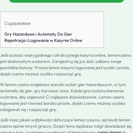
Содержимое
Gry Hazardowe i Automaty Do Gier
Rejestracja i Logowanie w Kasynie Online
Jeśli szukasz wiarygodnego i atrakcyjnego kasyna online, lemoncasino
jest doskonałym wyborem. Zarejestruj się już dziś i odbierz swoje
powitalne bonusy. Proces lemon kasyno logowanie jest szybki i prosty,
dzięki czemu możesz szybko rozpocząć grę.
W lemon casino znajdziesz szeroki wybór gier hazardowych, w tym
automaty do gier, gry karciane i inne. Każda gra została starannie
wybrana, aby zapewnić Ci najlepsze doświadczenie. Lemon casino
logowanie jest również bardzo proste, dzięki czemu możesz szybko
zalogować się i rozpocząć grę.
Jeśli masz jakieś wątpliwości dotyczące lemon casyno, sprawdź lemon
casino opinie innych graczy. Dzięki temu będziesz mógł dowiedzieć się
więcej o tym, co możesz oczekiwać od tego kasyna.
casino lemon
to