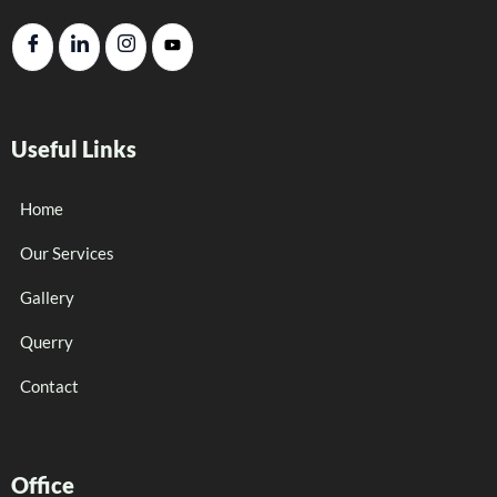
Useful Links
Home
Our Services
Gallery
Querry
Contact
Office