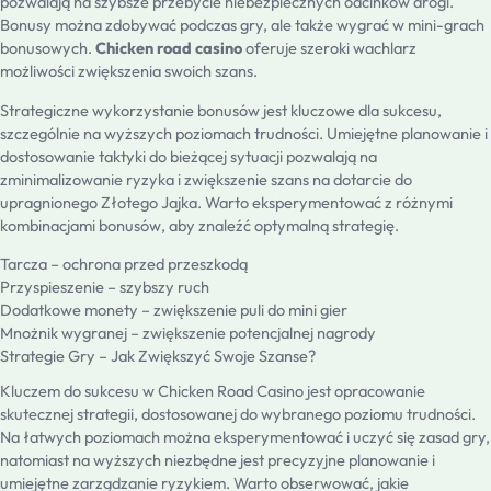
pozwalają na szybsze przebycie niebezpiecznych odcinków drogi.
Bonusy można zdobywać podczas gry, ale także wygrać w mini-grach
bonusowych.
Chicken road casino
oferuje szeroki wachlarz
możliwości zwiększenia swoich szans.
Strategiczne wykorzystanie bonusów jest kluczowe dla sukcesu,
szczególnie na wyższych poziomach trudności. Umiejętne planowanie i
dostosowanie taktyki do bieżącej sytuacji pozwalają na
zminimalizowanie ryzyka i zwiększenie szans na dotarcie do
upragnionego Złotego Jajka. Warto eksperymentować z różnymi
kombinacjami bonusów, aby znaleźć optymalną strategię.
Tarcza – ochrona przed przeszkodą
Przyspieszenie – szybszy ruch
Dodatkowe monety – zwiększenie puli do mini gier
Mnożnik wygranej – zwiększenie potencjalnej nagrody
Strategie Gry – Jak Zwiększyć Swoje Szanse?
Kluczem do sukcesu w Chicken Road Casino jest opracowanie
skutecznej strategii, dostosowanej do wybranego poziomu trudności.
Na łatwych poziomach można eksperymentować i uczyć się zasad gry,
natomiast na wyższych niezbędne jest precyzyjne planowanie i
umiejętne zarządzanie ryzykiem. Warto obserwować, jakie