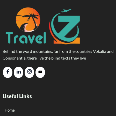
Behind the word mountains, far from the countries Vokalia and
Consonantia, there live the blind texts they live
Useful Links
Home