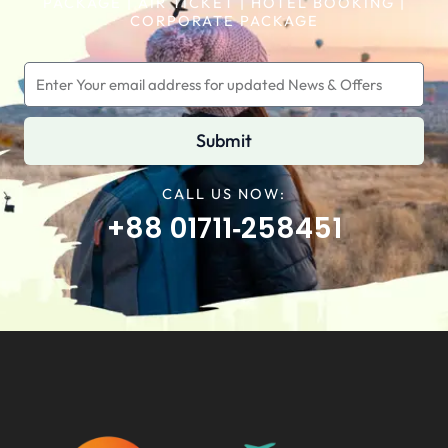
PACKAGE | AIR TICKET | HOTEL BOOKING |
CORPORATE PACKAGE
Submit
CALL US NOW:
+88 01711‑258451