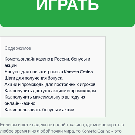
ИГРАТЬ
Содержимое
Комета онлайн казино в России: бонусы и
акции
Бонусы для новых игроков в Kometa Casino
Шаги для получения бонуса
Акции и промокоды для постоянных игроков
Как получить доступ к акциям и промокодам
Как получить максимальную выгоду из
онлайн-казино
Как использовать бонусы и акции
Если вы ищете надежное онлайн-казино, где можно играть в
любое время и из любой точки мира, то Kometa Casino – это