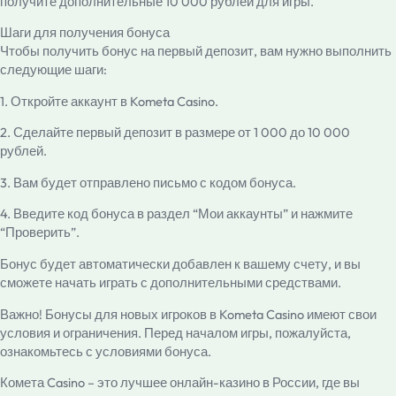
получите дополнительные 10 000 рублей для игры.
Шаги для получения бонуса
Чтобы получить бонус на первый депозит, вам нужно выполнить
следующие шаги:
1. Откройте аккаунт в Kometa Casino.
2. Сделайте первый депозит в размере от 1 000 до 10 000
рублей.
3. Вам будет отправлено письмо с кодом бонуса.
4. Введите код бонуса в раздел “Мои аккаунты” и нажмите
“Проверить”.
Бонус будет автоматически добавлен к вашему счету, и вы
сможете начать играть с дополнительными средствами.
Важно! Бонусы для новых игроков в Kometa Casino имеют свои
условия и ограничения. Перед началом игры, пожалуйста,
ознакомьтесь с условиями бонуса.
Комета Casino – это лучшее онлайн-казино в России, где вы