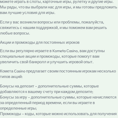
можете играть в слоты, карточные игры, рулетку и другие игры.
Мы рады, что вы выбрали нас для игры, и мы готовы предложить
вам лучшие условия для игры.
Если у вас возникли вопросы или проблемы, пожалуйста,
свяжитесь с нашим поддержкой, и мы поможем вам решить
любые вопросы.
Акции и промокоды для постоянных игроков
Если вы регулярно играете в Kometa Casino, вам доступны
специальные акции и промокоды, которые помогут вам
увеличить свой банкролл и улучшить игровой опыт.
Комета Casino предлагает своим постоянным игрокам несколько
типов акций:
Бонусы на депозит – дополнительные суммы, которые
добавляются к вашему счету при каждом депозите;
Бонусы за игру – дополнительные суммы, которые начисляются
за определенный период времени, если вы играете в
определенные игры;
Промокоды – коды, которые можно использовать для получения