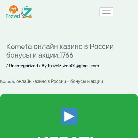
Skip
to
content
Kometa онлайн казино в России
бонусы и акции.1766
/
Uncategorized
/ By
travelz.web01@gmail.com
Kometa онлайн казино в России – бонусы и акции