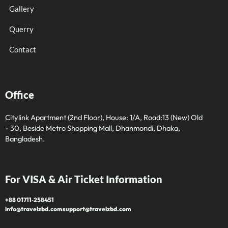
Gallery
Querry
Contact
Office
Citylink Apartment (2nd Floor), House: 1/A, Road:13 (New) Old
- 30, Beside Metro Shopping Mall, Dhanmondi, Dhaka,
Bangladesh.
For VISA & Air Ticket Information
+88 01711‑258451
info@travelzbd.com
support@travelzbd.com