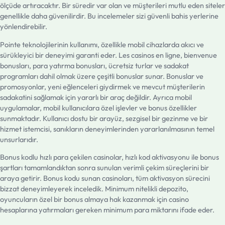
ölçüde artıracaktır. Bir süredir var olan ve müşterileri mutlu eden siteler
genellikle daha güvenilirdir. Bu incelemeler sizi güvenli bahis yerlerine
yönlendirebilir.
Pointe teknolojilerinin kullanımı, özellikle mobil cihazlarda akıcı ve
sürükleyici bir deneyimi garanti eder. Les casinos en ligne, bienvenue
bonusları, para yatırma bonusları, ücretsiz turlar ve sadakat
programları dahil olmak üzere çeşitli bonuslar sunar. Bonuslar ve
promosyonlar, yeni eğlenceleri giydirmek ve mevcut müşterilerin
sadakatini sağlamak için yararlı bir araç değildir. Ayrıca mobil
uygulamalar, mobil kullanıcılara özel işlevler ve bonus özellikler
sunmaktadır. Kullanıcı dostu bir arayüz, sezgisel bir gezinme ve bir
hizmet istemcisi, sanıkların deneyimlerinden yararlanılmasının temel
unsurlarıdır.
Bonus kodlu hızlı para çekilen casinolar, hızlı kod aktivasyonu ile bonus
şartları tamamlandıktan sonra sunulan verimli çekim süreçlerini bir
araya getirir. Bonus kodu sunan casinoları, tüm aktivasyon sürecini
bizzat deneyimleyerek inceledik. Minimum nitelikli depozito,
oyuncuların özel bir bonus almaya hak kazanmak için casino
hesaplarına yatırmaları gereken minimum para miktarını ifade eder.