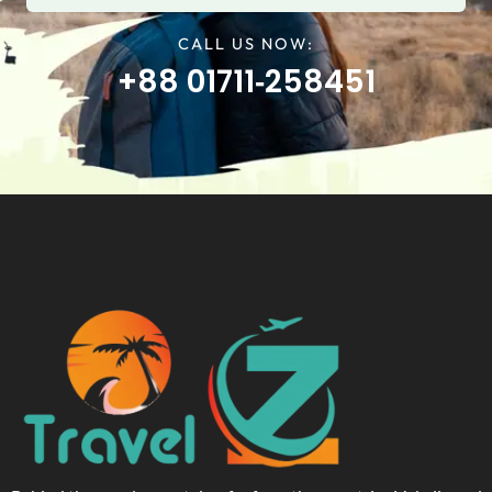
CALL US NOW:
+88 01711‑258451