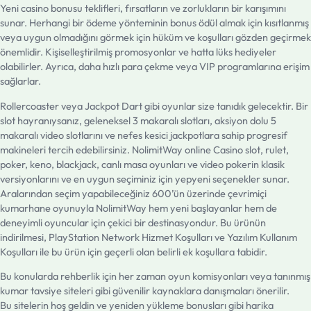
Yeni casino bonusu teklifleri, fırsatların ve zorlukların bir karışımını
sunar. Herhangi bir ödeme yönteminin bonus ödül almak için kısıtlanmış
veya uygun olmadığını görmek için hüküm ve koşulları gözden geçirmek
önemlidir. Kişiselleştirilmiş promosyonlar ve hatta lüks hediyeler
olabilirler. Ayrıca, daha hızlı para çekme veya VIP programlarına erişim
sağlarlar.
Rollercoaster veya Jackpot Dart gibi oyunlar size tanıdık gelecektir. Bir
slot hayranıysanız, geleneksel 3 makaralı slotları, aksiyon dolu 5
makaralı video slotlarını ve nefes kesici jackpotlara sahip progresif
makineleri tercih edebilirsiniz. NolimitWay online Casino slot, rulet,
poker, keno, blackjack, canlı masa oyunları ve video pokerin klasik
versiyonlarını ve en uygun seçiminiz için yepyeni seçenekler sunar.
Aralarından seçim yapabileceğiniz 600’ün üzerinde çevrimiçi
kumarhane oyunuyla NolimitWay hem yeni başlayanlar hem de
deneyimli oyuncular için çekici bir destinasyondur. Bu ürünün
indirilmesi, PlayStation Network Hizmet Koşulları ve Yazılım Kullanım
Koşulları ile bu ürün için geçerli olan belirli ek koşullara tabidir.
Bu konularda rehberlik için her zaman oyun komisyonları veya tanınmış
kumar tavsiye siteleri gibi güvenilir kaynaklara danışmaları önerilir.
Bu sitelerin hoş geldin ve yeniden yükleme bonusları gibi harika