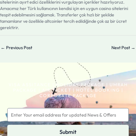
sitelerinin ayırt edici özelliklerini vurgulayan içerikler hazırlıyoruz.
Amacımız her Türk kullanıcının kendisi için en uygun casino sitelerini
tespit edebilmesini sağlamak. Transferler çok hızlı bir şekilde
tamamlanır ve özellikle altcoinler tercih edildiğinde çok az bir ücret
gerektirir.
←
Previous Post
Next Post
→
VISA ASSITANCE | HOLIDAY PACKAGE | UMRAH
PACKAGE | AIR TICKET | HOTEL BOOKING |
CORPORATE PACKAGE
Submit