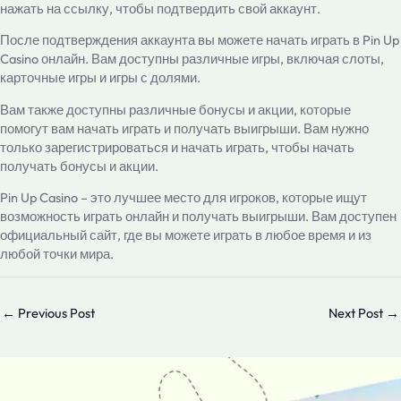
нажать на ссылку, чтобы подтвердить свой аккаунт.
После подтверждения аккаунта вы можете начать играть в Pin Up
Casino онлайн. Вам доступны различные игры, включая слоты,
карточные игры и игры с долями.
Вам также доступны различные бонусы и акции, которые
помогут вам начать играть и получать выигрыши. Вам нужно
только зарегистрироваться и начать играть, чтобы начать
получать бонусы и акции.
Pin Up Casino – это лучшее место для игроков, которые ищут
возможность играть онлайн и получать выигрыши. Вам доступен
официальный сайт, где вы можете играть в любое время и из
любой точки мира.
←
Previous Post
Next Post
→