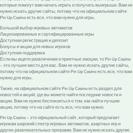
которые помогут вам начать играть и получать выигрыши. Вам не
нужно искать другие сайты, потому что на официальном сайте
Pin Up Casino есть все, что вам нужно для игры.
Большой выбор игровых автоматов
Лицензированные и сертифицированные игры
Доступная регистрация и депозит
Бонусы и акции для новых игроков
Доступная поддержка
Если вы ищете развлечения и приятные эмоции, то Pin Up Casino
– это лучшее место для вас. Вам не нужно искать другие сайты,
потому что на официальном сайте Pin Up Casino есть все, что вам
нужно для игры.
Также, на официальном сайте Pin Up Casino есть раздел для
новостей и акций, где вы можете найти последние новости и
акции. Вам не нужно беспокоиться о том, как найти лучшие
акции, потому что на сайте есть все, что вам нужно.
Pin Up Casino – это официальный сайт, который предлагает
игрокам широкий спектр игровых автоматов, азартных игр и
других развлекательных программ. Вам не нужно искать другие