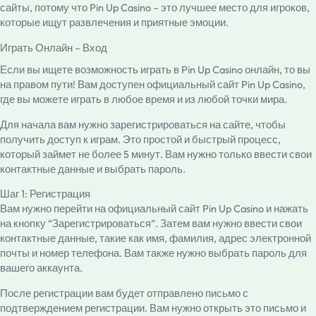
сайты, потому что Pin Up Casino – это лучшее место для игроков,
которые ищут развлечения и приятные эмоции.
Играть Онлайн – Вход
Если вы ищете возможность играть в Pin Up Casino онлайн, то вы
на правом пути! Вам доступен официальный сайт Pin Up Casino,
где вы можете играть в любое время и из любой точки мира.
Для начала вам нужно зарегистрироваться на сайте, чтобы
получить доступ к играм. Это простой и быстрый процесс,
который займет не более 5 минут. Вам нужно только ввести свои
контактные данные и выбрать пароль.
Шаг 1: Регистрация
Вам нужно перейти на официальный сайт Pin Up Casino и нажать
на кнопку “Зарегистрироваться”. Затем вам нужно ввести свои
контактные данные, такие как имя, фамилия, адрес электронной
почты и номер телефона. Вам также нужно выбрать пароль для
вашего аккаунта.
После регистрации вам будет отправлено письмо с
подтверждением регистрации. Вам нужно открыть это письмо и