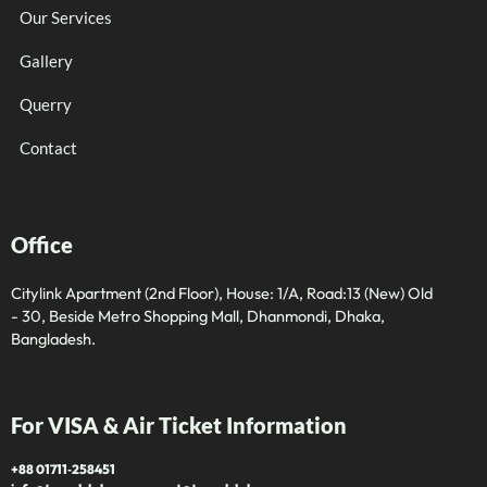
Our Services
Gallery
Querry
Contact
Office
Citylink Apartment (2nd Floor), House: 1/A, Road:13 (New) Old
- 30, Beside Metro Shopping Mall, Dhanmondi, Dhaka,
Bangladesh.
For VISA & Air Ticket Information
+88 01711‑258451