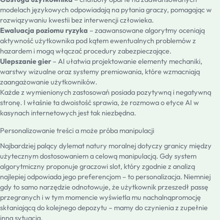
modelach językowych odpowiadają na pytania graczy, pomagając w
rozwiązywaniu kwestii bez interwencji człowieka.
Ewaluacja poziomu ryzyka
– zaawansowane algorytmy oceniają
aktywność użytkownika pod kątem ewentualnych problemów z
hazardem i mogą włączać procedury zabezpieczające.
Ulepszanie gier
– AI ułatwia projektowanie elementy mechaniki,
warstwy wizualne oraz systemy premiowania, które wzmacniają
zaangażowanie użytkowników.
Każde z wymienionych zastosowań posiada pozytywną i negatywną
stronę. I właśnie ta dwoistość sprawia, że rozmowa o etyce AI w
kasynach internetowych jest tak niezbędna.
Personalizowanie treści a może próba manipulacji
Najbardziej palący dylemat natury moralnej dotyczy granicy między
użytecznym dostosowaniem a celową manipulacją. Gdy system
algorytmiczny proponuje graczowi slot, który zgodnie z analizą
najlepiej odpowiada jego preferencjom – to personalizacja. Niemniej
gdy to samo narzędzie odnotowuje, że użytkownik przeszedł passę
przegranych i w tym momencie wyświetla mu nachalnąpromocję
skłaniającą do kolejnego depozytu – mamy do czynienia z zupełnie
inną sytuacją.