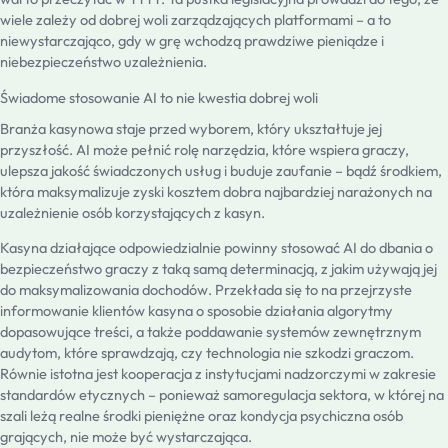
wiele zależy od dobrej woli zarządzających platformami – a to
niewystarczająco, gdy w grę wchodzą prawdziwe pieniądze i
niebezpieczeństwo uzależnienia.
Świadome stosowanie AI to nie kwestia dobrej woli
Branża kasynowa staje przed wyborem, który ukształtuje jej
przyszłość. AI może pełnić rolę narzędzia, które wspiera graczy,
ulepsza jakość świadczonych usług i buduje zaufanie – bądź środkiem,
która maksymalizuje zyski kosztem dobra najbardziej narażonych na
uzależnienie osób korzystających z kasyn.
Kasyna działające odpowiedzialnie powinny stosować AI do dbania o
bezpieczeństwo graczy z taką samą determinacją, z jakim używają jej
do maksymalizowania dochodów. Przekłada się to na przejrzyste
informowanie klientów kasyna o sposobie działania algorytmy
dopasowujące treści, a także poddawanie systemów zewnętrznym
audytom, które sprawdzają, czy technologia nie szkodzi graczom.
Równie istotna jest kooperacja z instytucjami nadzorczymi w zakresie
standardów etycznych – ponieważ samoregulacja sektora, w której na
szali leżą realne środki pieniężne oraz kondycja psychiczna osób
grających, nie może być wystarczająca.