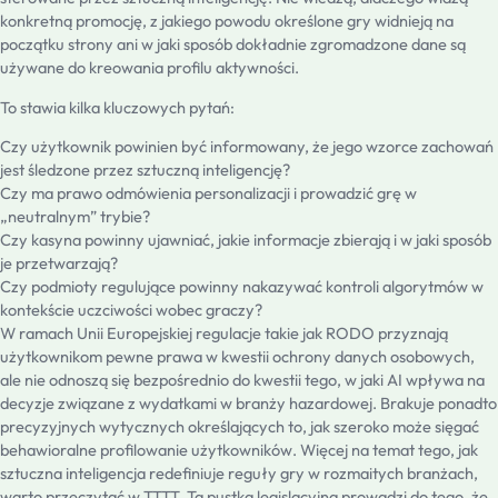
konkretną promocję, z jakiego powodu określone gry widnieją na
początku strony ani w jaki sposób dokładnie zgromadzone dane są
używane do kreowania profilu aktywności.
To stawia kilka kluczowych pytań:
Czy użytkownik powinien być informowany, że jego wzorce zachowań
jest śledzone przez sztuczną inteligencję?
Czy ma prawo odmówienia personalizacji i prowadzić grę w
„neutralnym” trybie?
Czy kasyna powinny ujawniać, jakie informacje zbierają i w jaki sposób
je przetwarzają?
Czy podmioty regulujące powinny nakazywać kontroli algorytmów w
kontekście uczciwości wobec graczy?
W ramach Unii Europejskiej regulacje takie jak RODO przyznają
użytkownikom pewne prawa w kwestii ochrony danych osobowych,
ale nie odnoszą się bezpośrednio do kwestii tego, w jaki AI wpływa na
decyzje związane z wydatkami w branży hazardowej. Brakuje ponadto
precyzyjnych wytycznych określających to, jak szeroko może sięgać
behawioralne profilowanie użytkowników. Więcej na temat tego, jak
sztuczna inteligencja redefiniuje reguły gry w rozmaitych branżach,
warto przeczytać w TTTT. Ta pustka legislacyjna prowadzi do tego, że