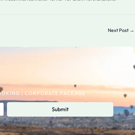
Next Post
→
 BOOKING | CORPORATE PACKAGE
Submit