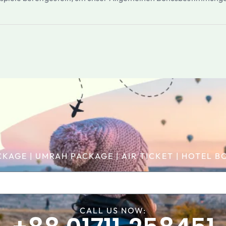
CKAGE | UMRAH PACKAGE | AIR TICKET | HOTEL
CALL US NOW: