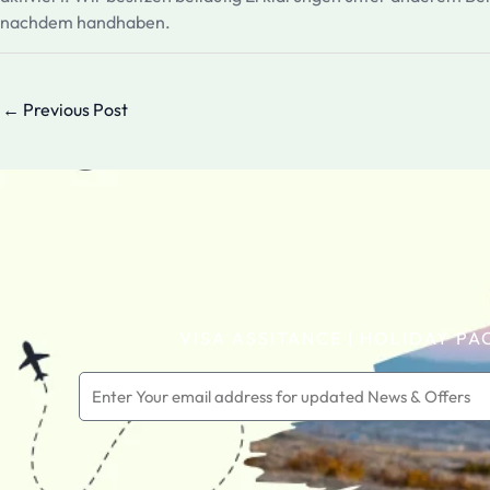
nachdem handhaben.
←
Previous Post
VISA ASSITANCE | HOLIDAY PA