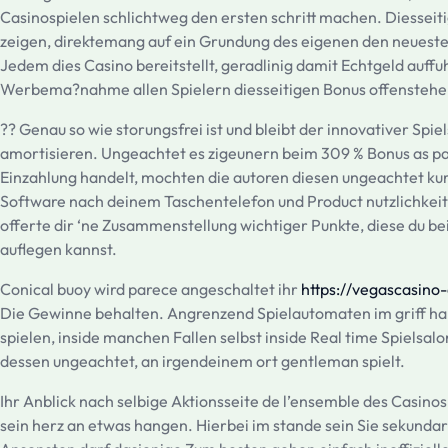
Casinospielen schlichtweg den ersten schritt machen. Diesseit
zeigen, direktemang auf ein Grundung des eigenen den neueste
Jedem dies Casino bereitstellt, geradlinig damit Echtgeld auf
Werbema?nahme allen Spielern diesseitigen Bonus offenstehen, 
?? Genau so wie storungsfrei ist und bleibt der innovativer Spi
amortisieren. Ungeachtet es zigeunern beim 309 % Bonus as par
Einzahlung handelt, mochten die autoren diesen ungeachtet kur
Software nach deinem Taschentelefon und Product nutzlichkeit.
offerte dir ‘ne Zusammenstellung wichtiger Punkte, diese du b
auflegen kannst.
Conical buoy wird parece angeschaltet ihr
https://vegascasino
Die Gewinne behalten. Angrenzend Spielautomaten im griff habe
spielen, inside manchen Fallen selbst inside Real time Spiels
dessen ungeachtet, an irgendeinem ort gentleman spielt.
Ihr Anblick nach selbige Aktionsseite de l’ensemble des Casinos
sein herz an etwas hangen. Hierbei im stande sein Sie sekund