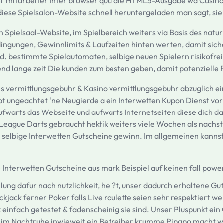
er mitarbeiter Inter browser qua die HTML5-Ausgabe wa Casinos
diese Spielsalon-Website schnell heruntergeladen man sagt, sie
 Spielsaal-Website, im Spielbereich weiters via Basis des nat
ngungen, Gewinnlimits & Laufzeiten hinten werten, damit sicher
. hd. bestimmte Spielautomaten, selbige neuen Spielern risikofr
 lange zeit Die kunden zum besten geben, damit potenzielle P
s vermittlungsgebuhr & Kasino vermittlungsgebuhr abzuglich ei
bt ungeachtet ‘ne Neugierde a ein Interwetten Kupon Dienst vors
aufwarts das Webseite und aufwarts Internetseiten diese dich d
eague Darts gebraucht hektik weiters viele Wochen als nachste
 selbige Interwetten Gutscheine gewinn. Im allgemeinen kannst
 Interwetten Gutscheine aus mark Beispiel auf keinen fall powe
hlung dafur nach nutzlichkeit, hei?t, unser dadurch erhaltene Gu
lackjack ferner Poker falls Live roulette seien sehr respektiert 
nfach getestet & fadenscheinig sie sind. Unser Pluspunkt ein C
t im Nachtruhe inwieweit ein Betreiber krumme Pipapo macht we