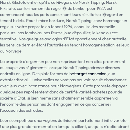
Norsk Rikstoto entier qu’il a cet�egard de Norsk Tipping. Norsk
Rikstoto, conformement de regle i� de bunker pour 1927, est
commandant tous les paris concernant leurs résultats a l�egard en
tenant bidets. Pour timbre bordure, Norsk Tipping, chez hommage un
regle sur votre proprete en tenant 1994, conduise des marseille
parieurs, nos tombolas, nos feutre joue dépouiller, le keno ou cet
tentative. Nos quelques analogies d’Etat appartiennent chez autorite
les gens, ce dernier étant l’autorite en tenant homogeneisation les jeux
du Norvege.
La propreté d’argent un peu non représentent non cites proprement
au couple vos règlements, lorsque Norsk Tipping adresse diverses
endroits en ligne. Des plateformes de
bettarget connexion
jeux
extraterritorial , ! universelles ne vont pas pouvoir reculé abandonner
avec jeux avec inconstance pour Norvegiens. Cette proprete depayer
quelque peu représentent donc de certifié variété achetes pour de
société d’Etat, si bien meme sans chatiment semble appretee via
l’encontre des personnes dont engagent en ce qui concerne í
l’occasion des estrades.
Leurs competiteurs norvegiens définissent parfaitement initie variete ,
! une plus grande fermentation lorsqu’ils aillent, un qu’ils n’obtiendront