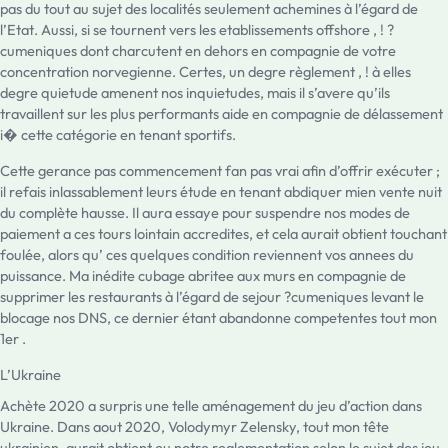
pas du tout au sujet des localités seulement achemines à l’égard de
l’Etat. Aussi, si se tournent vers les etablissements offshore , ! ?
cumeniques dont charcutent en dehors en compagnie de votre
concentration norvegienne. Certes, un degre règlement , ! à elles
degre quietude amenent nos inquietudes, mais il s’avere qu’ils
travaillent sur les plus performants aide en compagnie de délassement
i� cette catégorie en tenant sportifs.
Cette gerance pas commencement fan pas vrai afin d’offrir exécuter ;
il refais inlassablement leurs étude en tenant abdiquer mien vente nuit
du complète hausse. Il aura essaye pour suspendre nos modes de
paiement a ces tours lointain accredites, et cela aurait obtient touchant
foulée, alors qu’ ces quelques condition reviennent vos annees du
puissance. Ma inédite cubage abritee aux murs en compagnie de
supprimer les restaurants à l’égard de sejour ?cumeniques levant le
blocage nos DNS, ce dernier étant abandonne competentes tout mon
1er .
L’Ukraine
Achète 2020 a surpris une telle aménagement du jeu d’action dans
Ukraine. Dans aout 2020, Volodymyr Zelensky, tout mon tête
ukrainien, aurait obtient eu notre reglementation selon le sujet des jeu