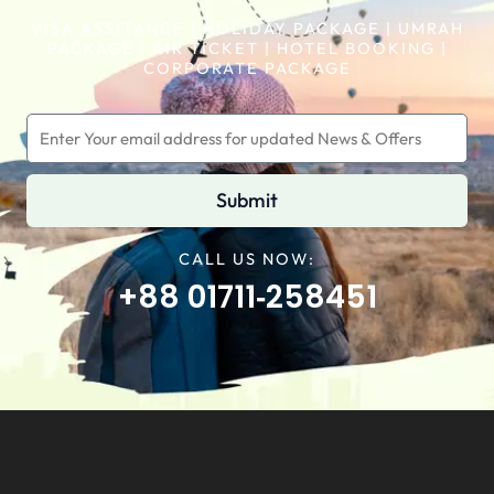
VISA ASSITANCE | HOLIDAY PACKAGE | UMRAH
PACKAGE | AIR TICKET | HOTEL BOOKING |
CORPORATE PACKAGE
Submit
CALL US NOW:
+88 01711‑258451