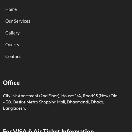
Home
Our Services
Gallery
Querry
Contact
Office
Citylink Apartment (2nd Floor), House: 1/A, Road:13 (New) Old
- 30, Beside Metro Shopping Mall, Dhanmondi, Dhaka,
Bangladesh.
For VISA & Air Ticket Information