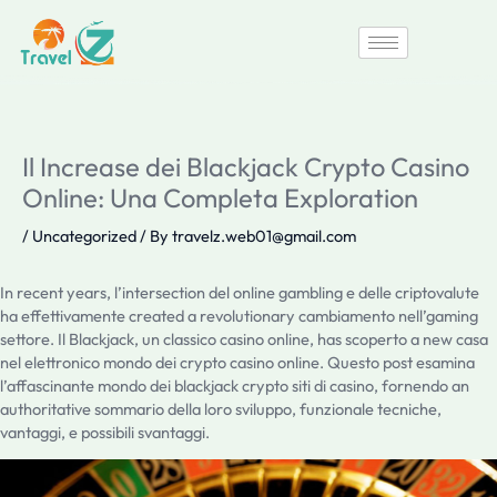
Skip
to
content
Il Increase dei Blackjack Crypto Casino
Online: Una Completa Exploration
/
Uncategorized
/ By
travelz.web01@gmail.com
In recent years, l’intersection del online gambling e delle criptovalute
ha effettivamente created a revolutionary cambiamento nell’gaming
settore. Il Blackjack, un classico casino online, has scoperto a new casa
nel elettronico mondo dei crypto casino online. Questo post esamina
l’affascinante mondo dei blackjack crypto siti di casino, fornendo
an
authoritative sommario della loro sviluppo, funzionale tecniche,
vantaggi, e possibili svantaggi.