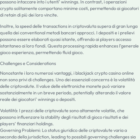
possono intaccare into i utenti’ winnings. In contrast, i operazioni
crypto solitamente comportano minime costi, permettendo ai giocatori
di retain di più dei loro vincite.
Inoltre, la speed delle transactions in criptovaluta supera di gran lunga
quella dei conventional metodi bancari approcci. I depositi e i prelievi
possono essere elaborati quasi istante, offrendo ai players accesso
istantaneo ai loro fondi. Questa processing rapida enhances l’generale
gioco esperienza, permettendo fluid gioco.
Challenges e Considerations
Nonostante i loro numerosi vantaggi, i blackjack crypto casino online
non sono privi di challenges. Uno dei essenziali concerns è la volatilità
delle criptovalute. Il value delle elettroniche monete può variare
sostanzialmente in un breve periodo, potentially alterando il valore
reale dei giocatori’ winnings o depositi.
Volatilità: I prezzi delle criptovalute sono altamente volatile, che
possono influenzare la stability degli risultati di gioco risultati e dei
players’ finanziari holdings.
Governing Problemi: Lo status giuridico delle criptovalute varia a
seconda della jurisdiction, leading to possibili governing challenges sia