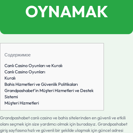
OYNAMAK
Содержимое
Canlı Casino Oyunları ve Kuralı
Canlı Casino Oyunları
Kuralı
Bahis Hizmetleri ve Güvenlik Politikaları
Grandpashabet’in Müşteri Hizmetleri ve Destek
Sistemi
Müşteri Hizmetleri
Grandpashabet canlı casino ve bahis sitelerinden en güvenli ve etkili
olanı seçmek için size yardımcı olmak için buradayız. Grandpashabet
giriş sayfasına hızlı ve güvenli bir şekilde ulaşmak için güncel adresi