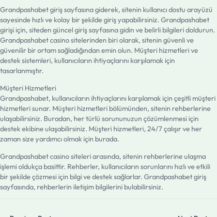
Grandpashabet giriş sayfasına giderek, sitenin kullanıcı dostu arayüzü
sayesinde hızlı ve kolay bir şekilde giriş yapabilirsiniz. Grandpashabet
girişi için, siteden güncel giriş sayfasına gidin ve belirli bilgileri doldurun.
Grandpashabet casino sitelerinden biri olarak, sitenin güvenli ve
güvenilir bir ortam sağladığından emin olun. Müşteri hizmetleri ve
destek sistemleri, kullanıcıların ihtiyaçlarını karşılamak için
tasarlanmıştır.
Müşteri Hizmetleri
Grandpashabet, kullanıcıların ihtiyaçlarını karşılamak için çeşitli müşteri
hizmetleri sunar. Müşteri hizmetleri bölümünden, sitenin rehberlerine
ulaşabilirsiniz. Buradan, her türlü sorununuzun çözümlenmesi için
destek ekibine ulaşabilirsiniz. Müşteri hizmetleri, 24/7 çalışır ve her
zaman size yardımcı olmak için burada.
Grandpashabet casino siteleri arasında, sitenin rehberlerine ulaşma
işlemi oldukça basittir. Rehberler, kullanıcıların sorunlarını hızlı ve etkili
bir şekilde çözmesi için bilgi ve destek sağlarlar. Grandpashabet giriş
sayfasında, rehberlerin iletişim bilgilerini bulabilirsiniz.