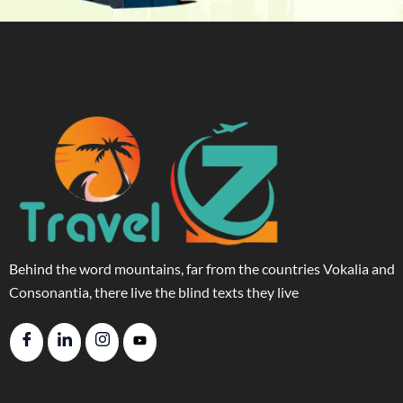
Behind the word mountains, far from the countries Vokalia and
Consonantia, there live the blind texts they live