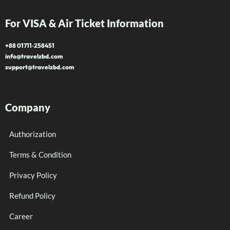
For VISA & Air Ticket Information
+88 01711‑258451
info@travelzbd.com
support@travelzbd.com
Company
Authorization
Terms & Condition
Privacy Policy
Refund Policy
Career