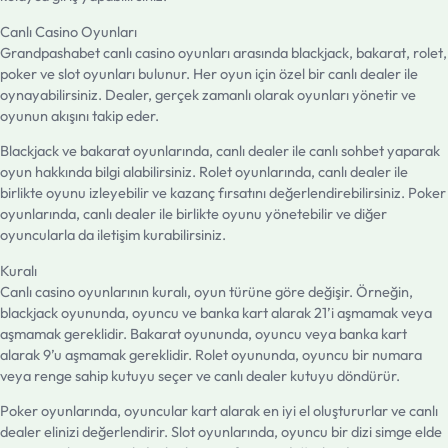
Canlı Casino Oyunları
Grandpashabet canlı casino oyunları arasında blackjack, bakarat, rolet,
poker ve slot oyunları bulunur. Her oyun için özel bir canlı dealer ile
oynayabilirsiniz. Dealer, gerçek zamanlı olarak oyunları yönetir ve
oyunun akışını takip eder.
Blackjack ve bakarat oyunlarında, canlı dealer ile canlı sohbet yaparak
oyun hakkında bilgi alabilirsiniz. Rolet oyunlarında, canlı dealer ile
birlikte oyunu izleyebilir ve kazanç fırsatını değerlendirebilirsiniz. Poker
oyunlarında, canlı dealer ile birlikte oyunu yönetebilir ve diğer
oyuncularla da iletişim kurabilirsiniz.
Kuralı
Canlı casino oyunlarının kuralı, oyun türüne göre değişir. Örneğin,
blackjack oyununda, oyuncu ve banka kart alarak 21’i aşmamak veya
aşmamak gereklidir. Bakarat oyununda, oyuncu veya banka kart
alarak 9’u aşmamak gereklidir. Rolet oyununda, oyuncu bir numara
veya renge sahip kutuyu seçer ve canlı dealer kutuyu döndürür.
Poker oyunlarında, oyuncular kart alarak en iyi el oluştururlar ve canlı
dealer elinizi değerlendirir. Slot oyunlarında, oyuncu bir dizi simge elde