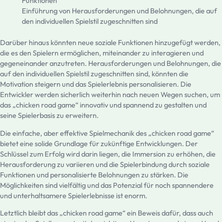
Funktionen
Einführung von Herausforderungen und Belohnungen, die auf
den individuellen Spielstil zugeschnitten sind
Darüber hinaus könnten neue soziale Funktionen hinzugefügt werden,
die es den Spielern ermöglichen, miteinander zu interagieren und
gegeneinander anzutreten. Herausforderungen und Belohnungen, die
auf den individuellen Spielstil zugeschnitten sind, könnten die
Motivation steigern und das Spielerlebnis personalisieren. Die
Entwickler werden sicherlich weiterhin nach neuen Wegen suchen, um
das „chicken road game“ innovativ und spannend zu gestalten und
seine Spielerbasis zu erweitern.
Die einfache, aber effektive Spielmechanik des „chicken road game“
bietet eine solide Grundlage für zukünftige Entwicklungen. Der
Schlüssel zum Erfolg wird darin liegen, die Immersion zu erhöhen, die
Herausforderung zu variieren und die Spielerbindung durch soziale
Funktionen und personalisierte Belohnungen zu stärken. Die
Möglichkeiten sind vielfältig und das Potenzial für noch spannendere
und unterhaltsamere Spielerlebnisse ist enorm.
Letztlich bleibt das „chicken road game“ ein Beweis dafür, dass auch