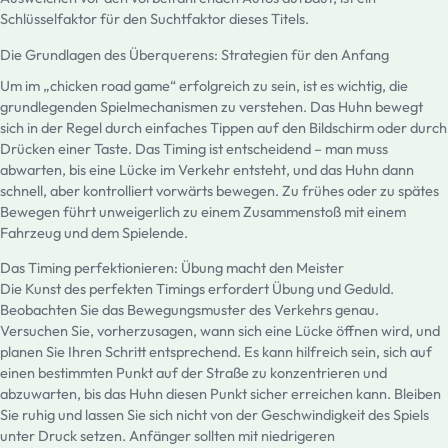
Schlüsselfaktor für den Suchtfaktor dieses Titels.
Die Grundlagen des Überquerens: Strategien für den Anfang
Um im „chicken road game“ erfolgreich zu sein, ist es wichtig, die
grundlegenden Spielmechanismen zu verstehen. Das Huhn bewegt
sich in der Regel durch einfaches Tippen auf den Bildschirm oder durch
Drücken einer Taste. Das Timing ist entscheidend – man muss
abwarten, bis eine Lücke im Verkehr entsteht, und das Huhn dann
schnell, aber kontrolliert vorwärts bewegen. Zu frühes oder zu spätes
Bewegen führt unweigerlich zu einem Zusammenstoß mit einem
Fahrzeug und dem Spielende.
Das Timing perfektionieren: Übung macht den Meister
Die Kunst des perfekten Timings erfordert Übung und Geduld.
Beobachten Sie das Bewegungsmuster des Verkehrs genau.
Versuchen Sie, vorherzusagen, wann sich eine Lücke öffnen wird, und
planen Sie Ihren Schritt entsprechend. Es kann hilfreich sein, sich auf
einen bestimmten Punkt auf der Straße zu konzentrieren und
abzuwarten, bis das Huhn diesen Punkt sicher erreichen kann. Bleiben
Sie ruhig und lassen Sie sich nicht von der Geschwindigkeit des Spiels
unter Druck setzen. Anfänger sollten mit niedrigeren