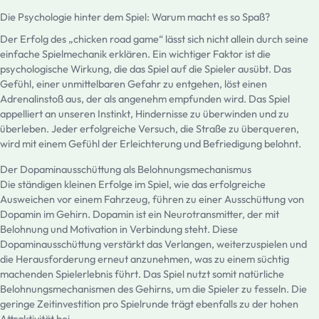
Die Psychologie hinter dem Spiel: Warum macht es so Spaß?
Der Erfolg des „chicken road game“ lässt sich nicht allein durch seine
einfache Spielmechanik erklären. Ein wichtiger Faktor ist die
psychologische Wirkung, die das Spiel auf die Spieler ausübt. Das
Gefühl, einer unmittelbaren Gefahr zu entgehen, löst einen
Adrenalinstoß aus, der als angenehm empfunden wird. Das Spiel
appelliert an unseren Instinkt, Hindernisse zu überwinden und zu
überleben. Jeder erfolgreiche Versuch, die Straße zu überqueren,
wird mit einem Gefühl der Erleichterung und Befriedigung belohnt.
Der Dopaminausschüttung als Belohnungsmechanismus
Die ständigen kleinen Erfolge im Spiel, wie das erfolgreiche
Ausweichen vor einem Fahrzeug, führen zu einer Ausschüttung von
Dopamin im Gehirn. Dopamin ist ein Neurotransmitter, der mit
Belohnung und Motivation in Verbindung steht. Diese
Dopaminausschüttung verstärkt das Verlangen, weiterzuspielen und
die Herausforderung erneut anzunehmen, was zu einem süchtig
machenden Spielerlebnis führt. Das Spiel nutzt somit natürliche
Belohnungsmechanismen des Gehirns, um die Spieler zu fesseln. Die
geringe Zeitinvestition pro Spielrunde trägt ebenfalls zu der hohen
Attraktivität bei.