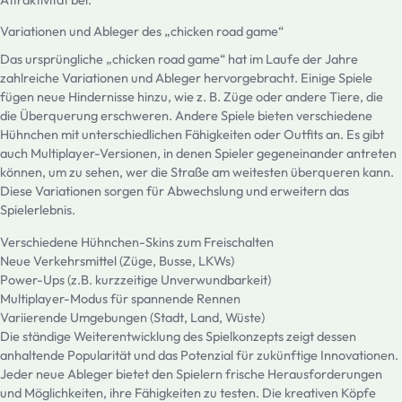
Variationen und Ableger des „chicken road game“
Das ursprüngliche „chicken road game“ hat im Laufe der Jahre
zahlreiche Variationen und Ableger hervorgebracht. Einige Spiele
fügen neue Hindernisse hinzu, wie z. B. Züge oder andere Tiere, die
die Überquerung erschweren. Andere Spiele bieten verschiedene
Hühnchen mit unterschiedlichen Fähigkeiten oder Outfits an. Es gibt
auch Multiplayer-Versionen, in denen Spieler gegeneinander antreten
können, um zu sehen, wer die Straße am weitesten überqueren kann.
Diese Variationen sorgen für Abwechslung und erweitern das
Spielerlebnis.
Verschiedene Hühnchen-Skins zum Freischalten
Neue Verkehrsmittel (Züge, Busse, LKWs)
Power-Ups (z.B. kurzzeitige Unverwundbarkeit)
Multiplayer-Modus für spannende Rennen
Variierende Umgebungen (Stadt, Land, Wüste)
Die ständige Weiterentwicklung des Spielkonzepts zeigt dessen
anhaltende Popularität und das Potenzial für zukünftige Innovationen.
Jeder neue Ableger bietet den Spielern frische Herausforderungen
und Möglichkeiten, ihre Fähigkeiten zu testen. Die kreativen Köpfe