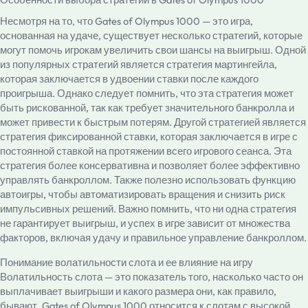
Несмотря на то, что Gates of Olympus 1000 — это игра,
основанная на удаче, существует несколько стратегий, которые
могут помочь игрокам увеличить свои шансы на выигрыш. Одной
из популярных стратегий является стратегия мартингейла,
которая заключается в удвоении ставки после каждого
проигрыша. Однако следует помнить, что эта стратегия может
быть рискованной, так как требует значительного банкролла и
может привести к быстрым потерям. Другой стратегией является
стратегия фиксированной ставки, которая заключается в игре с
постоянной ставкой на протяжении всего игрового сеанса. Эта
стратегия более консервативна и позволяет более эффективно
управлять банкроллом. Также полезно использовать функцию
автоигры, чтобы автоматизировать вращения и снизить риск
импульсивных решений. Важно помнить, что ни одна стратегия
не гарантирует выигрыш, и успех в игре зависит от множества
факторов, включая удачу и правильное управление банкроллом.
Понимание волатильности слота и ее влияние на игру
Волатильность слота — это показатель того, насколько часто он
выплачивает выигрыши и какого размера они, как правило,
бывают. Gates of Olympus 1000 относится к слотам с высокой