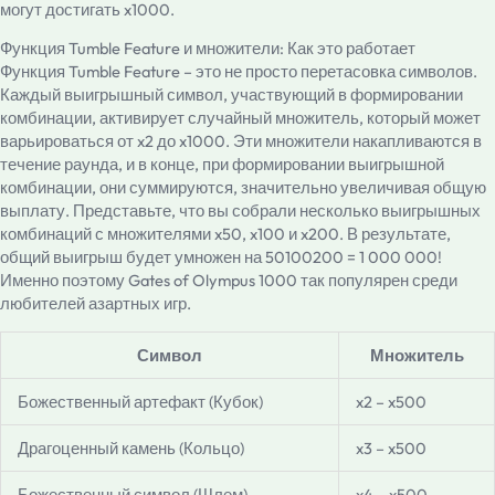
могут достигать x1000.
Функция Tumble Feature и множители: Как это работает
Функция Tumble Feature – это не просто перетасовка символов.
Каждый выигрышный символ, участвующий в формировании
комбинации, активирует случайный множитель, который может
варьироваться от x2 до x1000. Эти множители накапливаются в
течение раунда, и в конце, при формировании выигрышной
комбинации, они суммируются, значительно увеличивая общую
выплату. Представьте, что вы собрали несколько выигрышных
комбинаций с множителями x50, x100 и x200. В результате,
общий выигрыш будет умножен на 50100200 = 1 000 000!
Именно поэтому Gates of Olympus 1000 так популярен среди
любителей азартных игр.
Символ
Множитель
Божественный артефакт (Кубок)
x2 – x500
Драгоценный камень (Кольцо)
x3 – x500
Божественный символ (Шлем)
x4 – x500