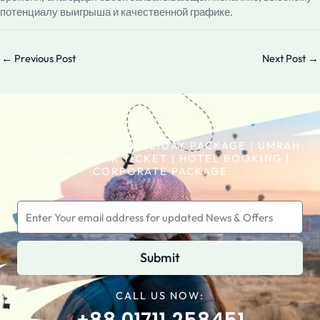
потенциалу выигрыша и качественной графике.
←
Previous Post
Next Post
→
VISA ASSITANCE | HOLIDAY PACKAGE | UMRAH
PACKAGE | AIR TICKET | HOTEL BOOKING |
CORPORATE PACKAGE
Submit
CALL US NOW: