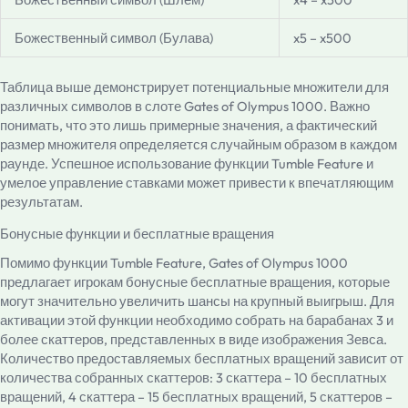
Божественный символ (Булава)
x5 – x500
Таблица выше демонстрирует потенциальные множители для
различных символов в слоте Gates of Olympus 1000. Важно
понимать, что это лишь примерные значения, а фактический
размер множителя определяется случайным образом в каждом
раунде. Успешное использование функции Tumble Feature и
умелое управление ставками может привести к впечатляющим
результатам.
Бонусные функции и бесплатные вращения
Помимо функции Tumble Feature, Gates of Olympus 1000
предлагает игрокам бонусные бесплатные вращения, которые
могут значительно увеличить шансы на крупный выигрыш. Для
активации этой функции необходимо собрать на барабанах 3 и
более скаттеров, представленных в виде изображения Зевса.
Количество предоставляемых бесплатных вращений зависит от
количества собранных скаттеров: 3 скаттера – 10 бесплатных
вращений, 4 скаттера – 15 бесплатных вращений, 5 скаттеров –