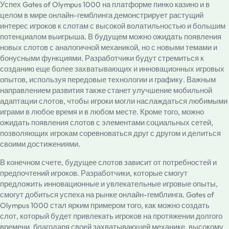
Успех Gates of Olympus 1000 на платформе
пинко казино
и в
целом в мире онлайн-гемблинга демонстрирует растущий
интерес игроков к слотам с высокой волатильностью и большим
потенциалом выигрыша. В будущем можно ожидать появления
новых слотов с аналогичной механикой, но с новыми темами и
бонусными функциями. Разработчики будут стремиться к
созданию еще более захватывающих и инновационных игровых
опытов, используя передовые технологии и графику. Важным
направлением развития также станет улучшение мобильной
адаптации слотов, чтобы игроки могли наслаждаться любимыми
играми в любое время и в любом месте. Кроме того, можно
ожидать появления слотов с элементами социальных сетей,
позволяющих игрокам соревноваться друг с другом и делиться
своими достижениями.
В конечном счете, будущее слотов зависит от потребностей и
предпочтений игроков. Разработчики, которые смогут
предложить инновационные и увлекательные игровые опыты,
смогут добиться успеха на рынке онлайн-гемблинга. Gates of
Olympus 1000 стал ярким примером того, как можно создать
слот, который будет привлекать игроков на протяжении долгого
времени, благодаря своей захватывающей механике, высокому