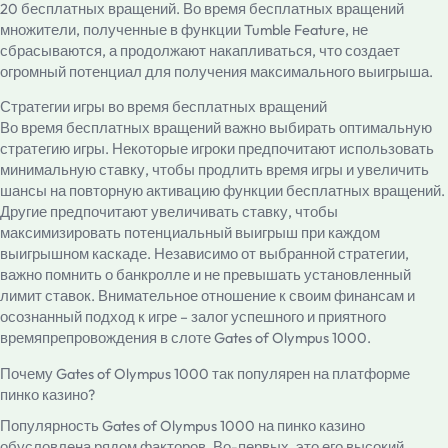
20 бесплатных вращений. Во время бесплатных вращений
множители, полученные в функции Tumble Feature, не
сбрасываются, а продолжают накапливаться, что создает
огромный потенциал для получения максимального выигрыша.
Стратегии игры во время бесплатных вращений
Во время бесплатных вращений важно выбирать оптимальную
стратегию игры. Некоторые игроки предпочитают использовать
минимальную ставку, чтобы продлить время игры и увеличить
шансы на повторную активацию функции бесплатных вращений.
Другие предпочитают увеличивать ставку, чтобы
максимизировать потенциальный выигрыш при каждом
выигрышном каскаде. Независимо от выбранной стратегии,
важно помнить о банкролле и не превышать установленный
лимит ставок. Внимательное отношение к своим финансам и
осознанный подход к игре – залог успешного и приятного
времяпрепровождения в слоте Gates of Olympus 1000.
Почему Gates of Olympus 1000 так популярен на платформе
пинко казино?
Популярность Gates of Olympus 1000 на
пинко казино
обусловлена рядом факторов. Во-первых, это его высокий