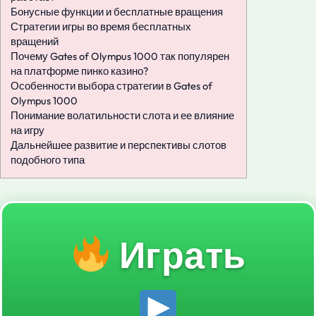
Бонусные функции и бесплатные вращения
Стратегии игры во время бесплатных
вращений
Почему Gates of Olympus 1000 так популярен
на платформе пинко казино?
Особенности выбора стратегии в Gates of
Olympus 1000
Понимание волатильности слота и ее влияние
на игру
Дальнейшее развитие и перспективы слотов
подобного типа
Играть