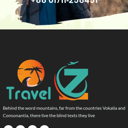
+88 01711‑258451
Behind the word mountains, far from the countries Vokalia and
Consonantia, there live the blind texts they live