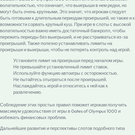
волатильностью, что означает, что выигрыши в нем редки, но
могут быть очень крупными. Это значит, что игрокам следует
быть готовыми к длительным периодам проигрышей, но также и к
возможности сорвать крупный куш. При игре в слоты с высокой
волатильностью важно иметь достаточный банкролл, чтобы
пережить периоды без выигрышей, и не расстраиваться из-за
проигрышей. Также полезно устанавливать лимиты на
проигрыши и выигрыши, чтобы не потерять контроль над игрой.
Установите лимит на проигрыши перед началом игры.
Не превышайте установленный лимит ставок.
Используйте функцию автоигры с осторожностью.
Не пытайтесь отыграться после проигрышей.
Наслаждайтесь игрой и относитесь к ней как к
развлечению.
Соблюдение этих простых правил поможет игрокам получить
максимум удовольствия от игры в Gates of Olympus 1000 и
избежать финансовых проблем.
Дальнейшее развитие и перспективы слотов подобного типа