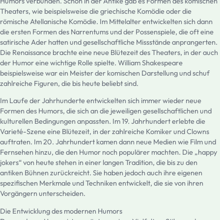
Humors verbunden. Schon in der Antike gab es Formen des komischen
Theaters, wie beispielsweise die griechische Komödie oder die
römische Atellanische Komödie. Im Mittelalter entwickelten sich dann
die ersten Formen des Narrentums und der Possenspiele, die oft eine
satirische Ader hatten und gesellschaftliche Missstände anprangerten.
Die Renaissance brachte eine neue Blütezeit des Theaters, in der auch
der Humor eine wichtige Rolle spielte. William Shakespeare
beispielsweise war ein Meister der komischen Darstellung und schuf
zahlreiche Figuren, die bis heute beliebt sind.
Im Laufe der Jahrhunderte entwickelten sich immer wieder neue
Formen des Humors, die sich an die jeweiligen gesellschaftlichen und
kulturellen Bedingungen anpassten. Im 19. Jahrhundert erlebte die
Varieté-Szene eine Blütezeit, in der zahlreiche Komiker und Clowns
auftraten. Im 20. Jahrhundert kamen dann neue Medien wie Film und
Fernsehen hinzu, die den Humor noch populärer machten. Die „happy
jokers“ von heute stehen in einer langen Tradition, die bis zu den
antiken Bühnen zurückreicht. Sie haben jedoch auch ihre eigenen
spezifischen Merkmale und Techniken entwickelt, die sie von ihren
Vorgängern unterscheiden.
Die Entwicklung des modernen Humors