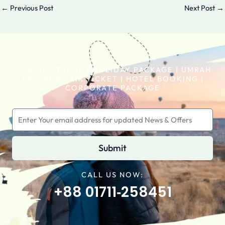
←
Previous Post
Next Post
→
VISA ASSITANCE | HOLIDAY PACKAGE | UMRAH
PACKAGE | AIR TICKET | HOTEL BOOKING |
CORPORATE PACKAGE
Submit
CALL US NOW:
+88 01711‑258451