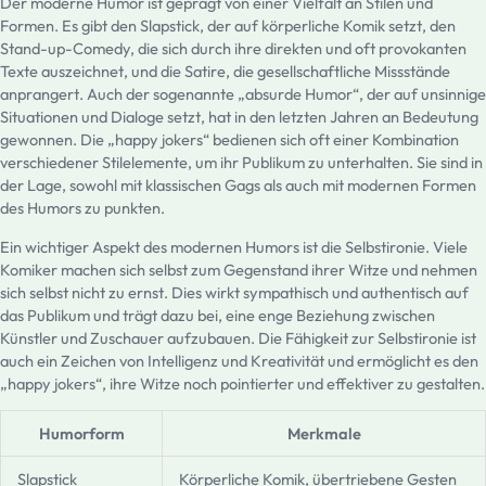
Der moderne Humor ist geprägt von einer Vielfalt an Stilen und
Formen. Es gibt den Slapstick, der auf körperliche Komik setzt, den
Stand-up-Comedy, die sich durch ihre direkten und oft provokanten
Texte auszeichnet, und die Satire, die gesellschaftliche Missstände
anprangert. Auch der sogenannte „absurde Humor“, der auf unsinnige
Situationen und Dialoge setzt, hat in den letzten Jahren an Bedeutung
gewonnen. Die „happy jokers“ bedienen sich oft einer Kombination
verschiedener Stilelemente, um ihr Publikum zu unterhalten. Sie sind in
der Lage, sowohl mit klassischen Gags als auch mit modernen Formen
des Humors zu punkten.
Ein wichtiger Aspekt des modernen Humors ist die Selbstironie. Viele
Komiker machen sich selbst zum Gegenstand ihrer Witze und nehmen
sich selbst nicht zu ernst. Dies wirkt sympathisch und authentisch auf
das Publikum und trägt dazu bei, eine enge Beziehung zwischen
Künstler und Zuschauer aufzubauen. Die Fähigkeit zur Selbstironie ist
auch ein Zeichen von Intelligenz und Kreativität und ermöglicht es den
„happy jokers“, ihre Witze noch pointierter und effektiver zu gestalten.
Humorform
Merkmale
Slapstick
Körperliche Komik, übertriebene Gesten