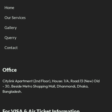
Home
Our Services
Gallery
Querry
Contact
Office
Citylink Apartment (2nd Floor), House: 1/A, Road:13 (New) Old
- 30, Beside Metro Shopping Mall, Dhanmondi, Dhaka,
Bangladesh.
For VISA & Air Ticket Information