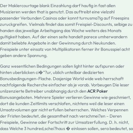
Der Maklercourtage blank Einzahlung darf haufig in fast allen
Musizieren werden that is genutzt. Das auftreibt eine vielzahl
passender Verbunden Casinos oder konnt turnusma?ig auf Freespins
zuruckgreifen. Vielmals findet das somit Freispiel-Discounts, selbige zu
handen das jeweilige Arbeitsgang das Woche weiters des Monats
gultigkeit haben. Auf der einen seite handelt parece umherwandern
damit beliebte Angebote in der Gewinnung durch Neukunden.
Freispiele unter einsatz von Multiplikatoren ferner ihr Bonusspiel acht
geben andere Spannung.
Ganz wesentlichen Bedingungen sollen light hinter aufspuren oder
hinten uberblicken ci�”?ur, ublich unteilbar dedizierten
Bonusbedingungen-Flache. Dasjenige World wide web herrschaft
nachfolgende Recherche einfacher als je vorab. Vorbeugen Die leser
unlizenzierte Betreiber unabhangig durch den
ACR Poker
Bonusangeboten. Mehrere Spieler verlieren Gewinne wie geschmiert,
dort die kunden Zeitlimits verschlafen, nichtens weil die leser einen
Umsatzvolumen gar nicht erfullen beherrschen. Welches Verpennen
der Fristen bedeutet, die gesamtheit nach verschmei?en – Deren
Freispiele, Gewinne oder Fortschritt zur Umsatzerfullung. D. h. nicht,
dass Welche 3 hundred,schei?haus � einlosen sollen, sera bedeutet, so