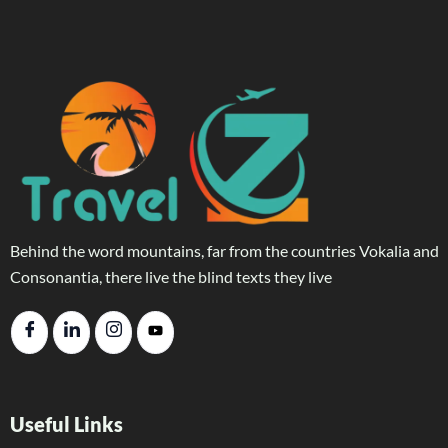
Behind the word mountains, far from the countries Vokalia and
Consonantia, there live the blind texts they live
Useful Links