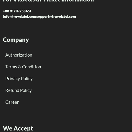
+88 01711‑258451
info@travelzbd.com
support@travelzbd.com
Company
Authorization
Terms & Condition
Privacy Policy
Refund Policy
Career
We Accept