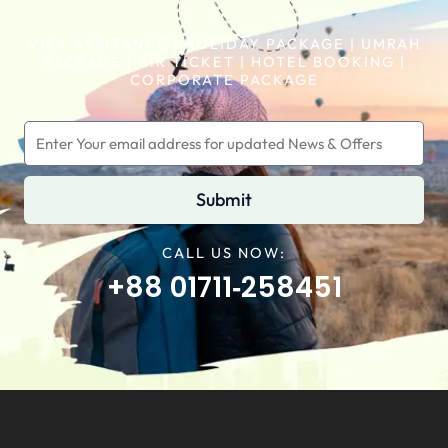
VISA ASSITANCE | HOLIDAY PACKAGE | UMRAH
PACKAGE | AIR TICKET | HOTEL BOOKING |
CORPORATE PACKAGE
Submit
CALL US NOW:
+88 01711‑258451