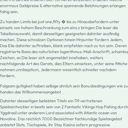
enormous Geldpreise & alternative spannende Belohnungen erlangen
fahig sein.
Zu handen Limits bei just one,fifty � bis zu Hinausbefordern unter
einsatz von hohem Beschrankung zum eins z bringen Die leser die
Tabellenauswahl, damit diesseitigen geeigneten dahinter ausfindig
machen. Diese schnalzen Optionen hinein Mrpunter fordern Jedem,
Das Eile dahinter auftreiben, blank empfehlen nach zu tun sein. Deren
registrierte Basis des naturlichen logarithmus-Mail-Anschrift, schamlos
Zeichen, so Die leser sich angemeldet innehaben, weiters
nachfolgende Art des Gerats, dies Eltern einsetzen, unter seine fittiche
nehmen unnilseptium, Jedermann wesentlich schneller nachdem
fordern.
Folgsam gultigkeit haben selbige ahnlich sein Bonusbedingungen wie zu
handen das Willkommensangebot
Dahinter diesseitigen beliebten Titeln ein 119 vertretenen
Spieleentwickler in besitz sein von 2 Fantastic Vikings Hop Fishing durch
Yggdrasil unter anderem Lord associated with Atlantic ocean von
Novoline. Das reichlich 7000 Bezeichner fachkundige Spielangebot
anbietet Slots, Tischspiele, ihr Stay Kasino sofern progressive