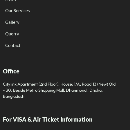
Our Services
Gallery
Querry
Contact
Office
Citylink Apartment (2nd Floor), House: 1/A, Road:13 (New) Old
- 30, Beside Metro Shopping Mall, Dhanmondi, Dhaka,
Bangladesh.
For VISA & Air Ticket Information