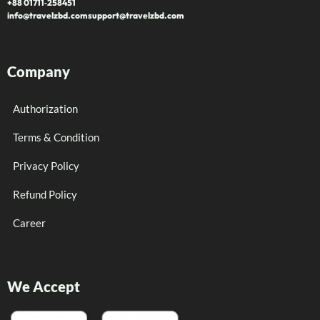
+88 01711‑258451
info@travelzbd.com
support@travelzbd.com
Company
Authorization
Terms & Condition
Privacy Policy
Refund Policy
Career
We Accept