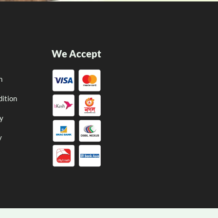
We Accept
n
ition
cy
y