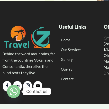
Useful Links
Of
Ci
Home
(2n
1/A
Our Services
Behind the word mountains, far
Old
Gallery
from the countries Vokalia and
Me
Consonantia, there live the
Ma
Querry
blind texts they live
Dh
Contact
Contact us