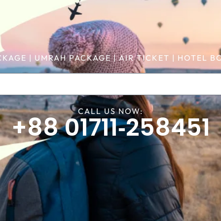
CKAGE | UMRAH PACKAGE | AIR TICKET | HOTEL
CALL US NOW:
+88 01711‑258451