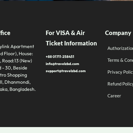
fice
For VISA & Air
Company
Ticket Information
tylink Apartment
Authorizatio
d Floor), House:
+88 01711‑258451
Terms & Cond
, Road:13 (New)
info@travelzbd.com
 - 30, Beside
support@travelzbd.com
Privacy Poli
tro Shopping
ll, Dhanmondi,
Refund Polic
aka, Bangladesh.
Career