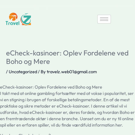
Skip
to
content
eCheck-kasinoer: Oplev Fordelene ved
Boho og Mere
/
Uncategorized
/ By
travelz.web01@gmail.com
eCheck-kasinoer: Oplev Fordelene ved Boho og Mere
I takt med at online gambling fortsætter med at vokse i popularitet, ser
vi en stigning i brugen af forskellige betalingsmetoder. En af de mest
praktiske og sikre metoder er eCheck-kasinoer. I denne artikel vil vi
udforske, hvad eCheck-kasinoer er, deres fordele, og hvordan Boho er
en fremtrædende aktør i denne branche. Uanset om du er ny til online
spil eller en erfaren spiller, vil du finde værdifuld information her.