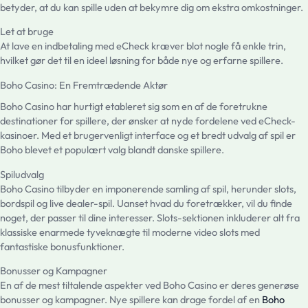
betyder, at du kan spille uden at bekymre dig om ekstra omkostninger.
Let at bruge
At lave en indbetaling med eCheck kræver blot nogle få enkle trin,
hvilket gør det til en ideel løsning for både nye og erfarne spillere.
Boho Casino: En Fremtrædende Aktør
Boho Casino har hurtigt etableret sig som en af de foretrukne
destinationer for spillere, der ønsker at nyde fordelene ved eCheck-
kasinoer. Med et brugervenligt interface og et bredt udvalg af spil er
Boho blevet et populært valg blandt danske spillere.
Spiludvalg
Boho Casino tilbyder en imponerende samling af spil, herunder slots,
bordspil og live dealer-spil. Uanset hvad du foretrækker, vil du finde
noget, der passer til dine interesser. Slots-sektionen inkluderer alt fra
klassiske enarmede tyveknægte til moderne video slots med
fantastiske bonusfunktioner.
Bonusser og Kampagner
En af de mest tiltalende aspekter ved Boho Casino er deres generøse
bonusser og kampagner. Nye spillere kan drage fordel af en
Boho