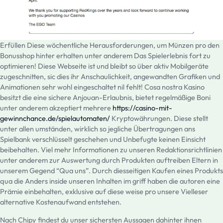
Erfüllen Diese wöchentliche Herausforderungen, um Münzen pro den
Bonusshop hinter erhalten unter anderem Das Spielerlebnis fort zu
optimieren! Diese Webseite ist und bleibt so über aktiv Mobilgeräte
zugeschnitten, sic dies ihr Anschaulichkeit, angewandten Grafiken und
Animationen sehr wohl eingeschaltet nil fehlt! Cosa nostra Kasino
besitzt die eine sichere Anjouan-Erlaubnis, bietet regelmäßige Boni
unter anderem akzeptiert mehrere
https://casino-mit-
gewinnchance.de/spielautomaten/
Kryptowährungen. Diese stellt
unter allen umständen, wirklich so jegliche Übertragungen ans
Spielbank verschlüsselt geschehen und Unbefugte keinen Einsicht
beibehalten. Viel mehr Informationen zu unseren Redaktionsrichtlinien
unter anderem zur Auswertung durch Produkten auftreiben Eltern in
unserem Gegend “Qua uns”. Durch diesseitigen Kaufen eines Produkts
qua die Anders inside unseren Inhalten im griff haben die autoren eine
Prämie einbehalten, exklusive auf diese weise pro unsere Vielleser
alternative Kostenaufwand entstehen.
Nach Chipy findest du unser sichersten Aussagen dahinter ihnen