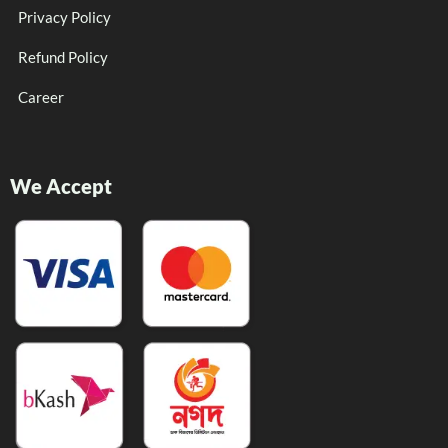
Privacy Policy
Refund Policy
Career
We Accept