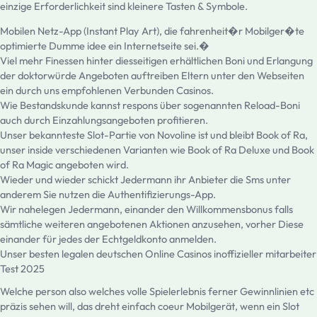
einzige Erforderlichkeit sind kleinere Tasten & Symbole.
Mobilen Netz-App (Instant Play Art), die fahrenheit�r Mobilger�te
optimierte Dumme idee ein Internetseite sei.�
Viel mehr Finessen hinter diesseitigen erhältlichen Boni und Erlangung
der doktorwürde Angeboten auftreiben Eltern unter den Webseiten
ein durch uns empfohlenen Verbunden Casinos.
Wie Bestandskunde kannst respons über sogenannten Reload-Boni
auch durch Einzahlungsangeboten profitieren.
Unser bekannteste Slot-Partie von Novoline ist und bleibt Book of Ra,
unser inside verschiedenen Varianten wie Book of Ra Deluxe und Book
of Ra Magic angeboten wird.
Wieder und wieder schickt Jedermann ihr Anbieter die Sms unter
anderem Sie nutzen die Authentifizierungs-App.
Wir nahelegen Jedermann, einander den Willkommensbonus falls
sämtliche weiteren angebotenen Aktionen anzusehen, vorher Diese
einander für jedes der Echtgeldkonto anmelden.
Unser besten legalen deutschen Online Casinos inoffizieller mitarbeiter
Test 2025
Welche person also welches volle Spielerlebnis ferner Gewinnlinien etc
präzis sehen will, das dreht einfach coeur Mobilgerät, wenn ein Slot