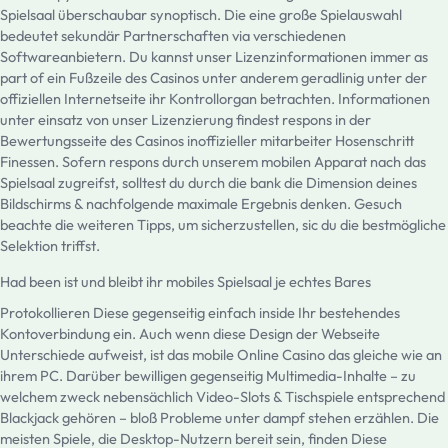
Spielsaal überschaubar synoptisch. Die eine große Spielauswahl
bedeutet sekundär Partnerschaften via verschiedenen
Softwareanbietern. Du kannst unser Lizenzinformationen immer as
part of ein Fußzeile des Casinos unter anderem geradlinig unter der
offiziellen Internetseite ihr Kontrollorgan betrachten. Informationen
unter einsatz von unser Lizenzierung findest respons in der
Bewertungsseite des Casinos inoffizieller mitarbeiter Hosenschritt
Finessen. Sofern respons durch unserem mobilen Apparat nach das
Spielsaal zugreifst, solltest du durch die bank die Dimension deines
Bildschirms & nachfolgende maximale Ergebnis denken. Gesuch
beachte die weiteren Tipps, um sicherzustellen, sic du die bestmögliche
Selektion triffst.
Had been ist und bleibt ihr mobiles Spielsaal je echtes Bares
Protokollieren Diese gegenseitig einfach inside Ihr bestehendes
Kontoverbindung ein. Auch wenn diese Design der Webseite
Unterschiede aufweist, ist das mobile Online Casino das gleiche wie an
ihrem PC. Darüber bewilligen gegenseitig Multimedia-Inhalte – zu
welchem zweck nebensächlich Video-Slots & Tischspiele entsprechend
Blackjack gehören – bloß Probleme unter dampf stehen erzählen. Die
meisten Spiele, die Desktop-Nutzern bereit sein, finden Diese