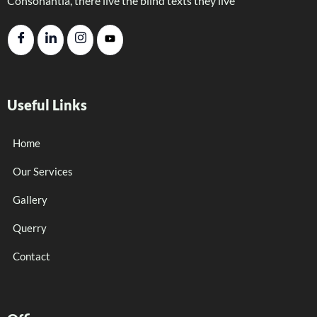
Consonantia, there live the blind texts they live
Useful Links
Home
Our Services
Gallery
Querry
Contact