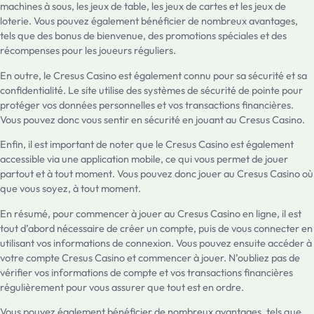
machines à sous, les jeux de table, les jeux de cartes et les jeux de
loterie. Vous pouvez également bénéficier de nombreux avantages,
tels que des bonus de bienvenue, des promotions spéciales et des
récompenses pour les joueurs réguliers.
En outre, le Cresus Casino est également connu pour sa sécurité et sa
confidentialité. Le site utilise des systèmes de sécurité de pointe pour
protéger vos données personnelles et vos transactions financières.
Vous pouvez donc vous sentir en sécurité en jouant au Cresus Casino.
Enfin, il est important de noter que le Cresus Casino est également
accessible via une application mobile, ce qui vous permet de jouer
partout et à tout moment. Vous pouvez donc jouer au Cresus Casino où
que vous soyez, à tout moment.
En résumé, pour commencer à jouer au Cresus Casino en ligne, il est
tout d’abord nécessaire de créer un compte, puis de vous connecter en
utilisant vos informations de connexion. Vous pouvez ensuite accéder à
votre compte Cresus Casino et commencer à jouer. N’oubliez pas de
vérifier vos informations de compte et vos transactions financières
régulièrement pour vous assurer que tout est en ordre.
Vous pouvez également bénéficier de nombreux avantages, tels que