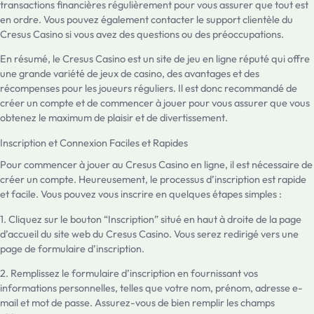
transactions financières régulièrement pour vous assurer que tout est
en ordre. Vous pouvez également contacter le support clientèle du
Cresus Casino si vous avez des questions ou des préoccupations.
En résumé, le Cresus Casino est un site de jeu en ligne réputé qui offre
une grande variété de jeux de casino, des avantages et des
récompenses pour les joueurs réguliers. Il est donc recommandé de
créer un compte et de commencer à jouer pour vous assurer que vous
obtenez le maximum de plaisir et de divertissement.
Inscription et Connexion Faciles et Rapides
Pour commencer à jouer au Cresus Casino en ligne, il est nécessaire de
créer un compte. Heureusement, le processus d’inscription est rapide
et facile. Vous pouvez vous inscrire en quelques étapes simples :
1. Cliquez sur le bouton “Inscription” situé en haut à droite de la page
d’accueil du site web du Cresus Casino. Vous serez redirigé vers une
page de formulaire d’inscription.
2. Remplissez le formulaire d’inscription en fournissant vos
informations personnelles, telles que votre nom, prénom, adresse e-
mail et mot de passe. Assurez-vous de bien remplir les champs