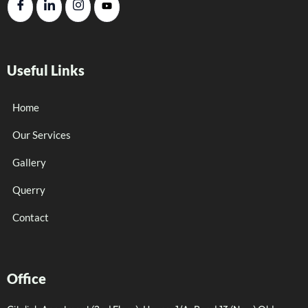
Useful Links
Home
Our Services
Gallery
Querry
Contact
Office