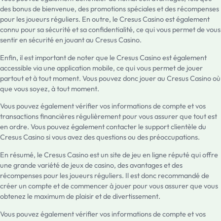
des bonus de bienvenue, des promotions spéciales et des récompenses
pour les joueurs réguliers. En outre, le Cresus Casino est également
connu pour sa sécurité et sa confidentialité, ce qui vous permet de vous
sentir en sécurité en jouant au Cresus Casino.
Enfin, il est important de noter que le Cresus Casino est également
accessible via une application mobile, ce qui vous permet de jouer
partout et à tout moment. Vous pouvez donc jouer au Cresus Casino où
que vous soyez, à tout moment.
Vous pouvez également vérifier vos informations de compte et vos
transactions financières régulièrement pour vous assurer que tout est
en ordre. Vous pouvez également contacter le support clientèle du
Cresus Casino si vous avez des questions ou des préoccupations.
En résumé, le Cresus Casino est un site de jeu en ligne réputé qui offre
une grande variété de jeux de casino, des avantages et des
récompenses pour les joueurs réguliers. Il est donc recommandé de
créer un compte et de commencer à jouer pour vous assurer que vous
obtenez le maximum de plaisir et de divertissement.
Vous pouvez également vérifier vos informations de compte et vos