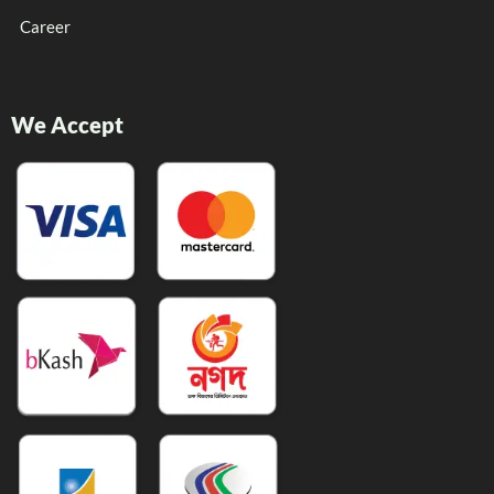
Career
We Accept