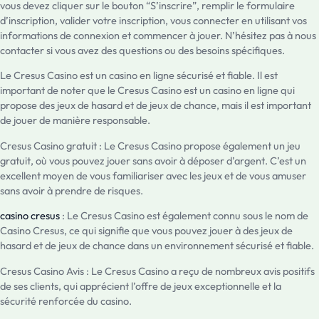
vous devez cliquer sur le bouton “S’inscrire”, remplir le formulaire
d’inscription, valider votre inscription, vous connecter en utilisant vos
informations de connexion et commencer à jouer. N’hésitez pas à nous
contacter si vous avez des questions ou des besoins spécifiques.
Le Cresus Casino est un casino en ligne sécurisé et fiable. Il est
important de noter que le Cresus Casino est un casino en ligne qui
propose des jeux de hasard et de jeux de chance, mais il est important
de jouer de manière responsable.
Cresus Casino gratuit : Le Cresus Casino propose également un jeu
gratuit, où vous pouvez jouer sans avoir à déposer d’argent. C’est un
excellent moyen de vous familiariser avec les jeux et de vous amuser
sans avoir à prendre de risques.
casino cresus
: Le Cresus Casino est également connu sous le nom de
Casino Cresus, ce qui signifie que vous pouvez jouer à des jeux de
hasard et de jeux de chance dans un environnement sécurisé et fiable.
Cresus Casino Avis : Le Cresus Casino a reçu de nombreux avis positifs
de ses clients, qui apprécient l’offre de jeux exceptionnelle et la
sécurité renforcée du casino.