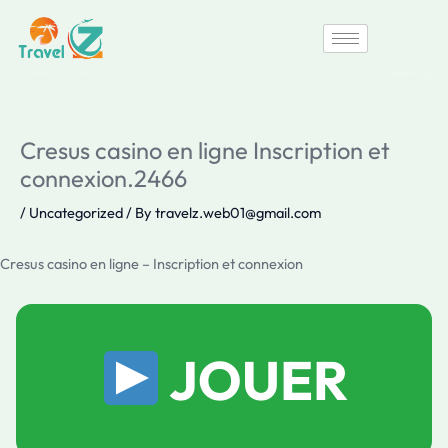
Skip
to
content
Cresus casino en ligne Inscription et
connexion.2466
/
Uncategorized
/ By
travelz.web01@gmail.com
Cresus casino en ligne – Inscription et connexion
JOUER