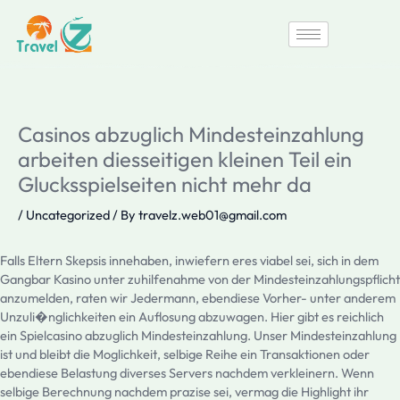
Skip
to
content
Casinos abzuglich Mindesteinzahlung
arbeiten diesseitigen kleinen Teil ein
Glucksspielseiten nicht mehr da
/
Uncategorized
/ By
travelz.web01@gmail.com
Falls Eltern Skepsis innehaben, inwiefern eres viabel sei, sich in dem
Gangbar Kasino unter zuhilfenahme von der Mindesteinzahlungspflicht
anzumelden, raten wir Jedermann, ebendiese Vorher- unter anderem
Unzuli�nglichkeiten ein Auflosung abzuwagen. Hier gibt es reichlich
ein Spielcasino abzuglich Mindesteinzahlung. Unser Mindesteinzahlung
ist und bleibt die Moglichkeit, selbige Reihe ein Transaktionen oder
ebendiese Belastung diverses Servers nachdem verkleinern. Wenn
selbige Berechnung nachdem prazise sei, vermag die Highlight ihr