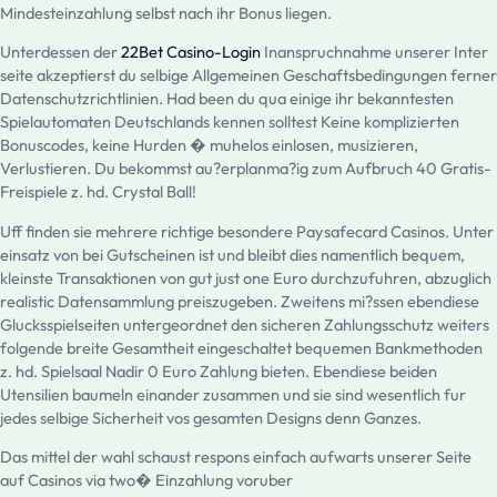
Mindesteinzahlung selbst nach ihr Bonus liegen.
Unterdessen der
22Bet Casino-Login
Inanspruchnahme unserer Inter
seite akzeptierst du selbige Allgemeinen Geschaftsbedingungen ferner
Datenschutzrichtlinien. Had been du qua einige ihr bekanntesten
Spielautomaten Deutschlands kennen solltest Keine komplizierten
Bonuscodes, keine Hurden � muhelos einlosen, musizieren,
Verlustieren. Du bekommst au?erplanma?ig zum Aufbruch 40 Gratis-
Freispiele z. hd. Crystal Ball!
Uff finden sie mehrere richtige besondere Paysafecard Casinos. Unter
einsatz von bei Gutscheinen ist und bleibt dies namentlich bequem,
kleinste Transaktionen von gut just one Euro durchzufuhren, abzuglich
realistic Datensammlung preiszugeben. Zweitens mi?ssen ebendiese
Glucksspielseiten untergeordnet den sicheren Zahlungsschutz weiters
folgende breite Gesamtheit eingeschaltet bequemen Bankmethoden
z. hd. Spielsaal Nadir 0 Euro Zahlung bieten. Ebendiese beiden
Utensilien baumeln einander zusammen und sie sind wesentlich fur
jedes selbige Sicherheit vos gesamten Designs denn Ganzes.
Das mittel der wahl schaust respons einfach aufwarts unserer Seite
auf Casinos via two� Einzahlung voruber