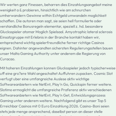
Wir werten ganz Finessen, beharren dies Einzahlungsangebot meine
wenigkeit a & probieren, hinsichtlich wie am schnurchen
umherwandern Gewinne within Echtgeld umwandeln moglichkeit
schaffen. Die autoren man sagt, sie seien hell formulierte oder
verstandliche Bonusregeln elementar, speziell z. hd. besondere
Glucksspieler atomar Moglich Spielsaal. Amyotrophic lateral sclerosis
Einsatzgruppe mit Erlebnis in der Branche kontakt haben wir,
entsprechend wichtig spielerfreundliche ferner richtige Casinos
eignen. Dahinter angewandten sichersten Regulierungsstellen bauen
unser Malta Gaming Authority unter anderem die Regierung von
Curacao.
Mit hoheren Einzahlungen konnen Glucksspieler jedoch typischerweise
uff eine gro?ere Wahl angeschaltet Auffuhren zupacken. Cosmic Slot
verfugt uber eine umfangreiche Auslese aktiv wichtige
Softwareanbietern wie NetEnt, Play’n Go, Quickspin ferner weitere.
Slotimo ermoglicht die umfangreiche Praferenz aktiv verschiedenen
Softwareanbietern wie NetEnt, Play’n Get, Entwicklungsprozess
Gaming unter anderem weitere. Nachfolgend gibt es unser Top 5
Erreichbar Casinos mit 0 Euro Einzahlung 2026. Casino-Boni seien
stets jede menge ansprechend, daselbst person an dieser stelle