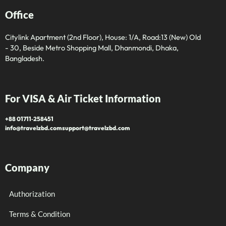
Office
Citylink Apartment (2nd Floor), House: 1/A, Road:13 (New) Old
- 30, Beside Metro Shopping Mall, Dhanmondi, Dhaka,
Bangladesh.
For VISA & Air Ticket Information
+88 01711‑258451
info@travelzbd.com
support@travelzbd.com
Company
Authorization
Terms & Condition