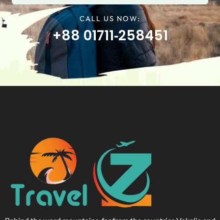
CALL US NOW:
+88 01711‑258451