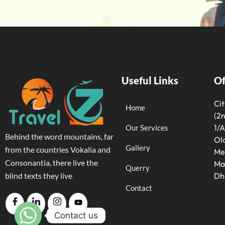
Useful Links
Of
Ci
Home
(2n
1/A
Our Services
Behind the word mountains, far
Old
Gallery
from the countries Vokalia and
Me
Consonantia, there live the
Ma
Querry
blind texts they live
Dh
Contact
Contact us