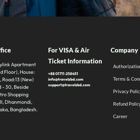
fice
For VISA & Air
Company
Ticket Information
tylink Apartment
Authorizatio
d Floor), House:
+88 01711‑258451
Terms & Cond
, Road:13 (New)
info@travelzbd.com
support@travelzbd.com
 - 30, Beside
Privacy Poli
tro Shopping
ll, Dhanmondi,
Refund Polic
aka, Bangladesh.
Career