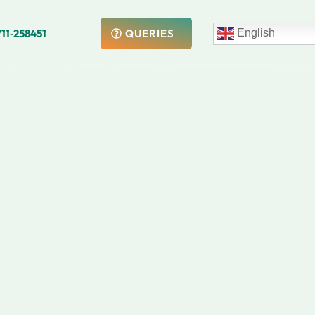
711‑258451
English
QUERIES