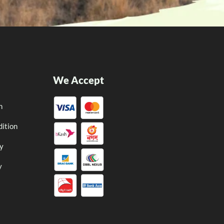
We Accept
n
ition
cy
y