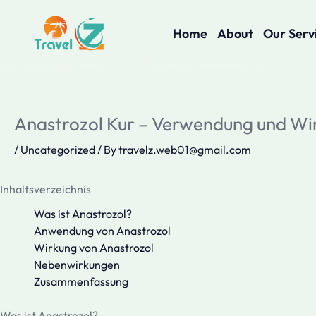
Skip
to
Home
About
Our Serv
content
Anastrozol Kur – Verwendung und Wi
/
Uncategorized
/ By
travelz.web01@gmail.com
Inhaltsverzeichnis
Was ist Anastrozol?
Anwendung von Anastrozol
Wirkung von Anastrozol
Nebenwirkungen
Zusammenfassung
Was ist Anastrozol?