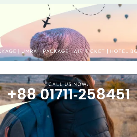
CKAGE | UMRAH PACKAGE | AIR TICKET | HOTEL
CALL US NOW:
+88 01711‑258451