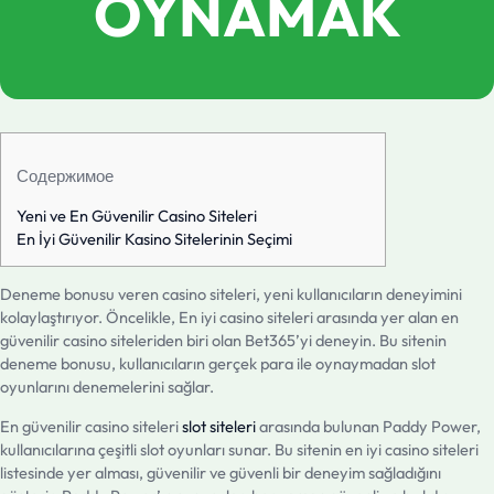
OYNAMAK
Содержимое
Yeni ve En Güvenilir Casino Siteleri
En İyi Güvenilir Kasino Sitelerinin Seçimi
Deneme bonusu veren casino siteleri, yeni kullanıcıların deneyimini
kolaylaştırıyor. Öncelikle, En iyi casino siteleri arasında yer alan en
güvenilir casino siteleriden biri olan Bet365’yi deneyin. Bu sitenin
deneme bonusu, kullanıcıların gerçek para ile oynaymadan slot
oyunlarını denemelerini sağlar.
En güvenilir casino siteleri
slot siteleri
arasında bulunan Paddy Power,
kullanıcılarına çeşitli slot oyunları sunar. Bu sitenin en iyi casino siteleri
listesinde yer alması, güvenilir ve güvenli bir deneyim sağladığını