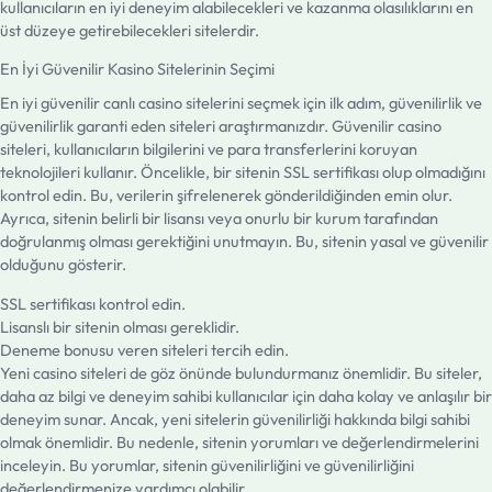
kullanıcıların en iyi deneyim alabilecekleri ve kazanma olasılıklarını en
üst düzeye getirebilecekleri sitelerdir.
En İyi Güvenilir Kasino Sitelerinin Seçimi
En iyi güvenilir canlı casino sitelerini seçmek için ilk adım, güvenilirlik ve
güvenilirlik garanti eden siteleri araştırmanızdır. Güvenilir casino
siteleri, kullanıcıların bilgilerini ve para transferlerini koruyan
teknolojileri kullanır. Öncelikle, bir sitenin SSL sertifikası olup olmadığını
kontrol edin. Bu, verilerin şifrelenerek gönderildiğinden emin olur.
Ayrıca, sitenin belirli bir lisansı veya onurlu bir kurum tarafından
doğrulanmış olması gerektiğini unutmayın. Bu, sitenin yasal ve güvenilir
olduğunu gösterir.
SSL sertifikası kontrol edin.
Lisanslı bir sitenin olması gereklidir.
Deneme bonusu veren siteleri tercih edin.
Yeni casino siteleri de göz önünde bulundurmanız önemlidir. Bu siteler,
daha az bilgi ve deneyim sahibi kullanıcılar için daha kolay ve anlaşılır bir
deneyim sunar. Ancak, yeni sitelerin güvenilirliği hakkında bilgi sahibi
olmak önemlidir. Bu nedenle, sitenin yorumları ve değerlendirmelerini
inceleyin. Bu yorumlar, sitenin güvenilirliğini ve güvenilirliğini
değerlendirmenize yardımcı olabilir.