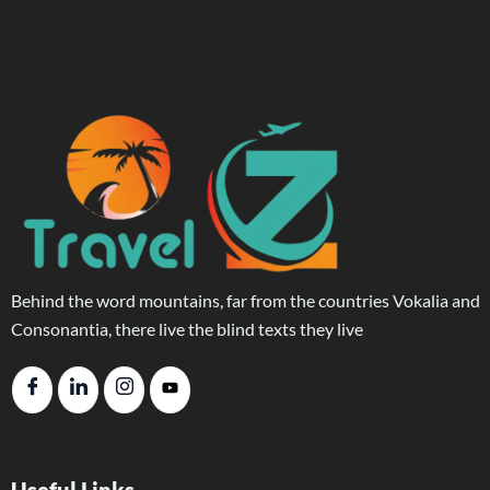
Behind the word mountains, far from the countries Vokalia and
Consonantia, there live the blind texts they live