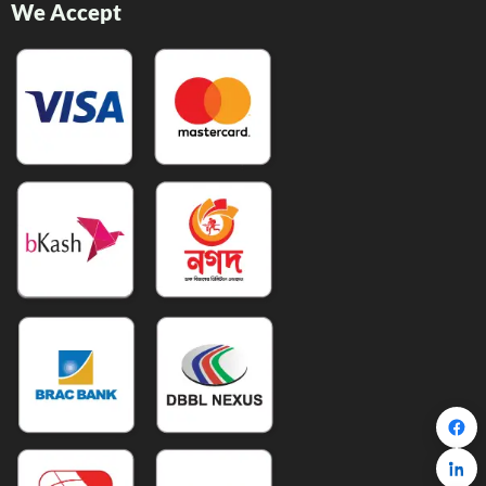
We Accept