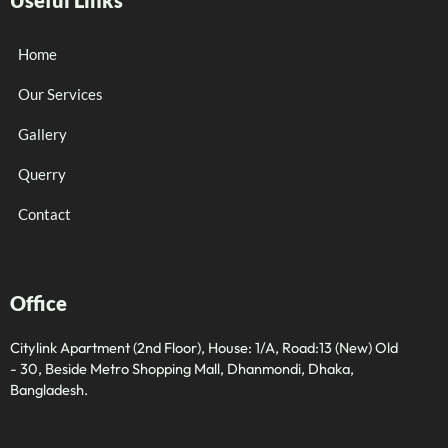
Useful Links
Home
Our Services
Gallery
Querry
Contact
Office
Citylink Apartment (2nd Floor), House: 1/A, Road:13 (New) Old
- 30, Beside Metro Shopping Mall, Dhanmondi, Dhaka,
Bangladesh.