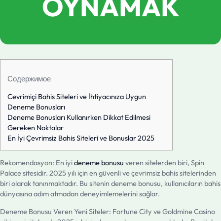
OYNAMAK
Содержимое
Cevrimiçi Bahis Siteleri ve İhtiyacınıza Uygun
Deneme Bonusları
Deneme Bonusları Kullanırken Dikkat Edilmesi
Gereken Noktalar
En İyi Çevrimsiz Bahis Siteleri ve Bonuslar 2025
Rekomendasyon: En iyi
deneme bonusu
veren sitelerden biri, Spin
Palace sitesidir. 2025 yılı için en güvenli ve çevrimsiz bahis sitelerinden
biri olarak tanınmaktadır. Bu sitenin deneme bonusu, kullanıcıların bahis
dünyasına adım atmadan deneyimlemelerini sağlar.
Deneme Bonusu Veren Yeni Siteler: Fortune City ve Goldmine Casino