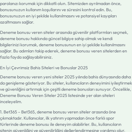
parolanızı korumak için dikkatli olun. Sitemizden ayrılmadan önce,
bonusunuzun kullanım koşullarını ve süresini kontrol edin. Bu,
bonusunuzun en iyi şekilde kullanılmasını ve potansiyel kayıpları
azaltmasını sağlar.
Deneme bonusu veren siteler arasında güvenilir platformları seçmek,
deneme bonusu hakkında güncel bilgiye sahip olmak ve kendi
bilgilerinizi korumak, deneme bonusunun en iyi şekilde kullanılmasını
sağlar. Bu adımları takip ederek, deneme bonusu veren sitelerden en
fazla fayda sağlayabilirsiniz.
En İyi Çevrimsiz Bahis Siteleri ve Bonuslar 2025
Deneme bonusu veren yeni siteler 2025 yılında bahis dünyasında daha
da genişleme gösteriyor. Bu siteler, kullanıcıların deneyimini iyileştirmek
ve güvenliğini artırmak için çeşitli deneme bonusları sunuyor. Öncelikle,
Deneme Bonusu Veren Siteler 2025 listesinde yer alan siteleri
inceleyelim.
1. Bet365 – Bet365, deneme bonusu veren siteler arasında öne
çıkmaktadır. Kullanıcılar, ilk yatırım yapmadan önce farklı spor
türlerinde deneme bonusu ile deneyim alabilirler. Bu, kullanıcıların
sitenin güvenliğini ve güvenilirliğini değerlendirmesine yardımcı olur.