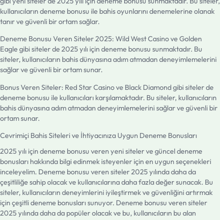
gibi yeni siteler de 2025 yılı için deneme bonusu sunmaktadır. Bu siteler,
kullanıcıların deneme bonusu ile bahis oyunlarını denemelerine olanak
tanır ve güvenli bir ortam sağlar.
Deneme Bonusu Veren Siteler 2025: Wild West Casino ve Golden
Eagle gibi siteler de 2025 yılı için deneme bonusu sunmaktadır. Bu
siteler, kullanıcıların bahis dünyasına adım atmadan deneyimlemelerini
sağlar ve güvenli bir ortam sunar.
Bonus Veren Siteler: Red Star Casino ve Black Diamond gibi siteler de
deneme bonusu ile kullanıcıları karşılamaktadır. Bu siteler, kullanıcıların
bahis dünyasına adım atmadan deneyimlemelerini sağlar ve güvenli bir
ortam sunar.
Cevrimiçi Bahis Siteleri ve İhtiyacınıza Uygun Deneme Bonusları
2025 yılı için deneme bonusu veren yeni siteler ve güncel deneme
bonusları hakkında bilgi edinmek isteyenler için en uygun seçenekleri
inceleyelim. Deneme bonusu veren siteler 2025 yılında daha da
çeşitliliğe sahip olacak ve kullanıcılarına daha fazla değer sunacak. Bu
siteler, kullanıcıların deneyimlerini iyileştirmek ve güvenliğini artırmak
için çeşitli deneme bonusları sunuyor. Deneme bonusu veren siteler
2025 yılında daha da popüler olacak ve bu, kullanıcıların bu alan